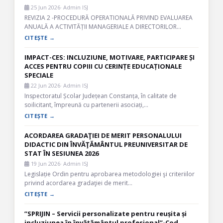
25 Jun 2026
· Admin ISJ
REVIZIA 2 -PROCEDURĂ OPERATIONALĂ PRIVIND EVALUAREA
ANUALĂ A ACTIVITĂȚII MANAGERIALE A DIRECTORILOR…
CITEȘTE →
IMPACT-CES: INCLUZIUNE, MOTIVARE, PARTICIPARE ȘI
ACCES PENTRU COPIII CU CERINȚE EDUCAȚIONALE
SPECIALE
22 Jun 2026
· Admin ISJ
Inspectoratul Școlar Județean Constanța, în calitate de
soilicitant, împreună cu partenerii asociați,…
CITEȘTE →
ACORDAREA GRADAŢIEI DE MERIT PERSONALULUI
DIDACTIC DIN ÎNVĂŢĂMÂNTUL PREUNIVERSITAR DE
STAT ÎN SESIUNEA 2026
19 Jun 2026
· Admin ISJ
Legislație Ordin pentru aprobarea metodologiei şi criteriilor
privind acordarea gradaţiei de merit…
CITEȘTE →
”SPRIJIN – Servicii personalizate pentru reușita și
incluziunea în învățământul profesional”-Cod