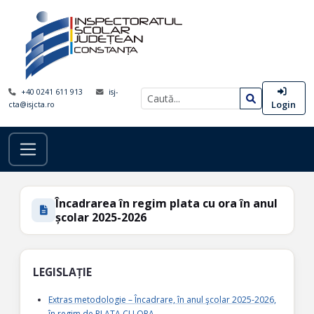
+40 0241 611 913
isj-
Login
cta@isjcta.ro
Încadrarea în regim plata cu ora în anul
școlar 2025-2026
LEGISLAȚIE
Extras metodologie – Încadrare, în anul şcolar 2025-2026,
în regim de PLATA CU ORA