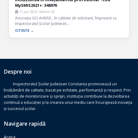
MySMIS2021+: 348970
11 Jun 2026
· Admin ISJ
Asociația GO-AHEAD , în calitate de solicitant, împreună cu
Inspectoratul Școlar Județean…
CITEȘTE →
Despre noi
Inspectoratul Școlar Județean Constanța promovează un
învățământ de calitate, bazat pe echitate, performanță și respect. Prin
activități de monitorizare și sprijin, instituția contribuie la dezvoltarea
continuă a educației și la crearea unui mediu care încurajează inovația
și succesul școlar.
Navigare rapidă
Acasa