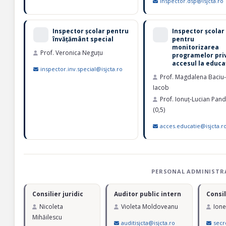
inspector.dsp@isjcta.ro
Inspector școlar pentru
Inspector școlar
învățământ special
pentru
monitorizarea
Prof. Veronica Neguțu
programelor pri
accesul la educa
inspector.inv.special@isjcta.ro
Prof. Magdalena Baciu-
Iacob
Prof. Ionuț-Lucian Pand
(0,5)
acces.educatie@isjcta.r
PERSONAL ADMINISTR
Consilier juridic
Auditor public intern
Consil
Nicoleta
Violeta Moldoveanu
Ione
Mihăilescu
auditisjcta@isjcta.ro
secre