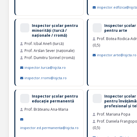
inspector.edfizica@isjct
Inspector școlar pentru
Inspector școlar
minorități (turcă /
pentru arte
naționale / rromă)
Prof. Botea Rodica-Ad
Prof. Icbal Anefi (turcă)
(0,5)
Prof. Arslan Sever (naționale)
inspector.arte@isjcta.ro
Prof. Dumitru Sorinel (rromă)
inspector.turca@isjcta.ro
inspector.rromi@isjcta.ro
Inspector școlar pentru
Inspector școlar
educație permanentă
pentru învățămâ
profesional și te
Prof. Brăteanu Ana-Maria
Prof. Mariana Popa
Prof. Daniela Frangopo
(0,5)
inspector.ed.permanenta@isjcta.ro