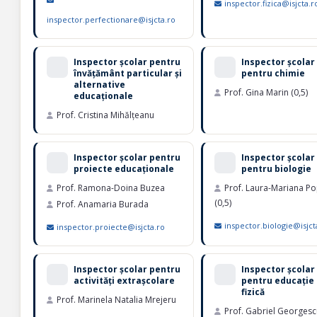
inspector.fizica@isjcta.r
inspector.perfectionare@isjcta.ro
Inspector școlar pentru
Inspector școlar
învățământ particular și
pentru chimie
alternative
Prof. Gina Marin (0,5)
educaționale
Prof. Cristina Mihălțeanu
Inspector școlar pentru
Inspector școlar
proiecte educaționale
pentru biologie
Prof. Ramona-Doina Buzea
Prof. Laura-Mariana P
(0,5)
Prof. Anamaria Burada
inspector.biologie@isjct
inspector.proiecte@isjcta.ro
Inspector școlar pentru
Inspector școlar
activități extrașcolare
pentru educație
fizică
Prof. Marinela Natalia Mrejeru
Prof. Gabriel Georges