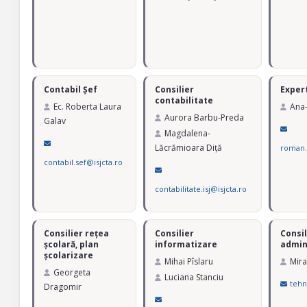
Contabil Șef
Consilier
Expert
contabilitate
Ec. Roberta Laura
Ana
Aurora Barbu-Preda
Galav
Magdalena-
Lăcrămioara Diță
roman.
contabil.sef@isjcta.ro
contabilitate.isj@isjcta.ro
Consilier rețea
Consilier
Consil
școlară, plan
informatizare
admin
școlarizare
Mihai Pîslaru
Mira
Georgeta
Luciana Stanciu
tehn
Dragomir