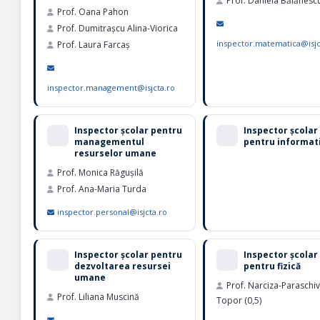
Prof. Daniela Bălănesc
Prof. Oana Pahon
Prof. Dumitrașcu Alina-Viorica
inspector.matematica@isjc
Prof. Laura Farcaș
inspector.management@isjcta.ro
Inspector școlar pentru
Inspector școlar
managementul
pentru informat
resurselor umane
Prof. Monica Răgușilă
Prof. Ana-Maria Turda
inspector.personal@isjcta.ro
Inspector școlar pentru
Inspector școlar
dezvoltarea resursei
pentru fizică
umane
Prof. Narciza-Paraschi
Prof. Liliana Muscină
Topor (0,5)