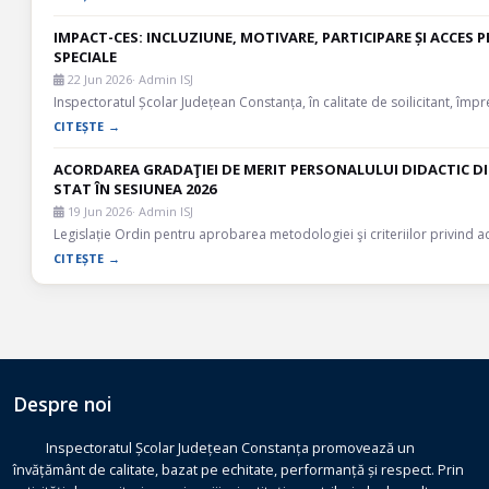
IMPACT-CES: INCLUZIUNE, MOTIVARE, PARTICIPARE ȘI ACCES 
SPECIALE
22 Jun 2026
· Admin ISJ
Inspectoratul Școlar Județean Constanța, în calitate de soilicitant, împ
CITEȘTE →
ACORDAREA GRADAŢIEI DE MERIT PERSONALULUI DIDACTIC D
STAT ÎN SESIUNEA 2026
19 Jun 2026
· Admin ISJ
Legislație Ordin pentru aprobarea metodologiei şi criteriilor privind 
CITEȘTE →
Despre noi
Inspectoratul Școlar Județean Constanța promovează un
învățământ de calitate, bazat pe echitate, performanță și respect. Prin