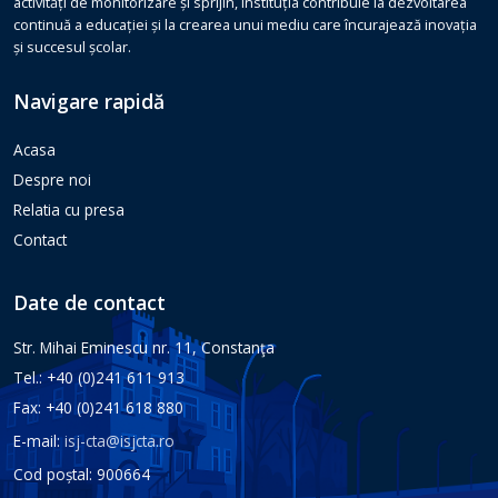
activități de monitorizare și sprijin, instituția contribuie la dezvoltarea
continuă a educației și la crearea unui mediu care încurajează inovația
și succesul școlar.
Navigare rapidă
Acasa
Despre noi
Relatia cu presa
Contact
Date de contact
Str. Mihai Eminescu nr. 11, Constanţa
Tel.: +40 (0)241 611 913
Fax: +40 (0)241 618 880
E-mail:
isj-cta@isjcta.ro
Cod poștal: 900664