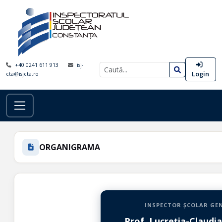
+40 0241 611 913
isj-
Login
cta@isjcta.ro
ORGANIGRAMA
INSPECTOR ȘCOLAR GE
Prof. Lucreția-Claudi