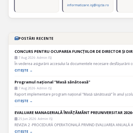
informatizare.isj@isjcta.ro
POSTĂRI RECENTE
CONCURS PENTRU OCUPAREA FUNCȚIILOR DE DIRECTOR ȘI DIR
7 Aug 2026
· Admin ISJ
În vederea asigurării accesului la documentele necesare desfășurării 
CITEȘTE →
Programul național ”Masă sănătoasă"
7 Aug 2026
· Admin ISJ
Raport implementare program național "Masă sănătoasă” în anul șco
CITEȘTE →
EVALUARE MANAGERIALĂ ÎNVĂȚĂMÂNT PREUNIVERSITAR 2026- 
25 Jun 2026
· Admin ISJ
REVIZIA 2 -PROCEDURĂ OPERATIONALĂ PRIVIND EVALUAREA ANUALĂ A
CITEȘTE →