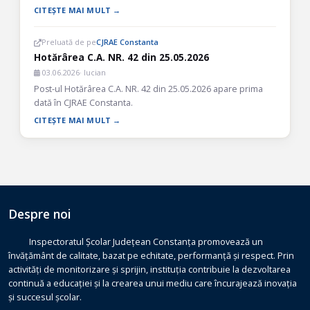
CITEȘTE MAI MULT →
Preluată de pe
CJRAE Constanta
Hotărârea C.A. NR. 42 din 25.05.2026
03.06.2026
· lucian
Post-ul Hotărârea C.A. NR. 42 din 25.05.2026 apare prima
dată în CJRAE Constanta.
CITEȘTE MAI MULT →
Despre noi
Inspectoratul Școlar Județean Constanța promovează un
învățământ de calitate, bazat pe echitate, performanță și respect. Prin
activități de monitorizare și sprijin, instituția contribuie la dezvoltarea
continuă a educației și la crearea unui mediu care încurajează inovația
și succesul școlar.