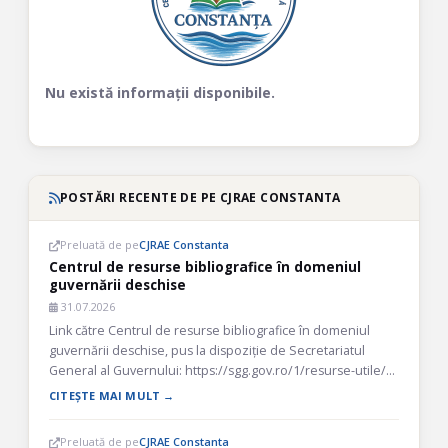
Nu există informații disponibile.
POSTĂRI RECENTE DE PE CJRAE CONSTANTA
Preluată de pe
CJRAE Constanta
Centrul de resurse bibliografice în domeniul
guvernării deschise
31.07.2026
Link către Centrul de resurse bibliografice în domeniul
guvernării deschise, pus la dispoziție de Secretariatul
General al Guvernului: https://sgg.gov.ro/1/resurse-utile/
Post-ul…
CITEȘTE MAI MULT →
Preluată de pe
CJRAE Constanta