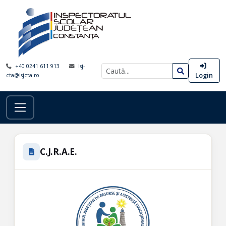
+40 0241 611 913
isj-
Login
cta@isjcta.ro
C.J.R.A.E.