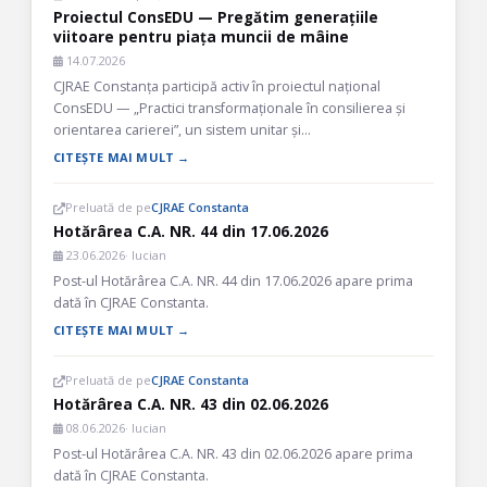
Proiectul ConsEDU — Pregătim generațiile
viitoare pentru piața muncii de mâine
14.07.2026
CJRAE Constanța participă activ în proiectul național
ConsEDU — „Practici transformaționale în consilierea și
orientarea carierei”, un sistem unitar și…
CITEȘTE MAI MULT →
Preluată de pe
CJRAE Constanta
Hotărârea C.A. NR. 44 din 17.06.2026
23.06.2026
· lucian
Post-ul Hotărârea C.A. NR. 44 din 17.06.2026 apare prima
dată în CJRAE Constanta.
CITEȘTE MAI MULT →
Preluată de pe
CJRAE Constanta
Hotărârea C.A. NR. 43 din 02.06.2026
08.06.2026
· lucian
Post-ul Hotărârea C.A. NR. 43 din 02.06.2026 apare prima
dată în CJRAE Constanta.