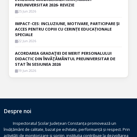
PREUNIVERSITAR 2026- REVIZIE
25 Jun 2026
IMPACT-CES: INCLUZIUNE, MOTIVARE, PARTICIPARE ȘI
ACCES PENTRU COPIII CU CERINȚE EDUCAȚIONALE
SPECIALE
22 Jun 2026
ACORDAREA GRADAŢIEI DE MERIT PERSONALULUI
DIDACTIC DIN ÎNVĂŢĂMÂNTUL PREUNIVERSITAR DE
STAT ÎN SESIUNEA 2026
19 Jun 2026
Despre noi
Inspectoratul Școlar Județean Constanța promovează un
învățământ de calitate, bazat pe echitate, performanță și respect. Prin
activități de monitorizare și sprijin, instituția contribuie la dezvoltarea