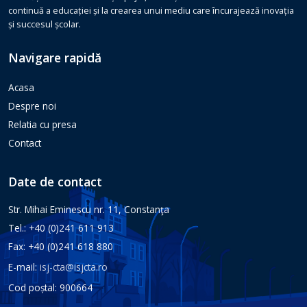
continuă a educației și la crearea unui mediu care încurajează inovația
și succesul școlar.
Navigare rapidă
Acasa
Despre noi
Relatia cu presa
Contact
Date de contact
Str. Mihai Eminescu nr. 11, Constanţa
Tel.: +40 (0)241 611 913
Fax: +40 (0)241 618 880
E-mail:
isj-cta@isjcta.ro
Cod poștal: 900664