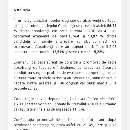
6.07.2014
În urma centralizării notelor obţinute de absolvenţii de liceu,
situaţia la nivelul judeţului Constanţa se prezintă astfel:
56.78
%
dintre absolvenţii din seria curentă – 2013-2014 – au
promovat examenul de bacalaureat şi
13,97 %
dintre
candidaţii din seriile anterioare au obţinut medii de
promovare. Absolvenţii care au obţinut medii între 5-5,98
sunt: serie anterioară –
13,51%
şi serie curentă –
5,22%.
Examenul de bacalaureat se consideră promovat de către
absolvenţii de liceu care îndeplinesc, cumulativ, următoarele
condiţii: au susţinut probele de evaluare a competenţelor, au
susţinut toate probele scrise şi au obţinut cel puţin nota 5 la
fiecare dintre acestea și au obţinut cel puţin media 6 la
probele scrise.
Contestaţiile se vor depune luni, 7 iulie a.c., întreorele 12:00-
16:00. Acestea vor fi soluţionate în intervalul 8-10 iulie, urmând
ca rezultatele finale să se afişezepe 11 iulie.
Configuraţia promovabilității din ultimii doi ani, după
rezolvarea contestaţiilor, arată astfel: 2012 – 45, 17 % şi 2013