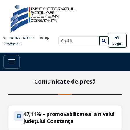
+40 0241 611 913
isj-
Login
cta@isjcta.ro
Comunicate de presă
47,11% – promovabilitatea la nivelul
judeţului Constanţa