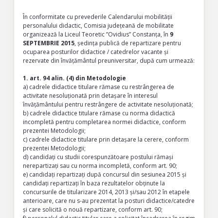
În conformitate cu prevederile Calendarului mobilității
personalului didactic, Comisia județeană de mobilitate
organizează la Liceul Teoretic ”Ovidius” Constanța, în
9
SEPTEMBRIE 2015
, ședința publică de repartizare pentru
ocuparea posturilor didactice / catedrelor vacante și
rezervate din învățământul preuniversitar, după cum urmează:
1. art. 94 alin. (4) din Metodologie
a) cadrele didactice titulare rămase cu restrângerea de
activitate nesoluționată prin detașare în interesul
învățământului pentru restrângere de activitate nesoluționată;
b) cadrele didactice titulare rămase cu norma didactică
incompletă pentru completarea normei didactice, conform
prezentei Metodologii;
c) cadrele didactice titulare prin detașare la cerere, conform
prezentei Metodologii;
d) candidați cu studii corespunzătoare postului rămași
nerepartizați sau cu norma incompletă, conform art. 90;
e) candidați repartizați după concursul din sesiunea 2015 și
candidați repartizați în baza rezultatelor obținute la
concursurile de titularizare 2014, 2013 și/sau 2012 în etapele
anterioare, care nu s-au prezentat la posturi didactice/catedre
și care solicită o nouă repartizare, conform art. 90;