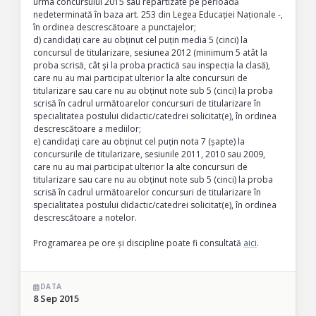
urma concursului 2015 sau repartizate pe perioadă
nedeterminată în baza art. 253 din Legea Educației Naționale -,
în ordinea descrescătoare a punctajelor;
d) candidați care au obținut cel puțin media 5 (cinci) la
concursul de titularizare, sesiunea 2012 (minimum 5 atât la
proba scrisă, cât şi la proba practică sau inspecția la clasă),
care nu au mai participat ulterior la alte concursuri de
titularizare sau care nu au obținut note sub 5 (cinci) la proba
scrisă în cadrul următoarelor concursuri de titularizare în
specialitatea postului didactic/catedrei solicitat(e), în ordinea
descrescătoare a mediilor;
e) candidați care au obținut cel puțin nota 7 (șapte) la
concursurile de titularizare, sesiunile 2011, 2010 sau 2009,
care nu au mai participat ulterior la alte concursuri de
titularizare sau care nu au obținut note sub 5 (cinci) la proba
scrisă în cadrul următoarelor concursuri de titularizare în
specialitatea postului didactic/catedrei solicitat(e), în ordinea
descrescătoare a notelor.
Programarea pe ore și discipline poate fi consultată
aici
.
DATA
8 Sep 2015