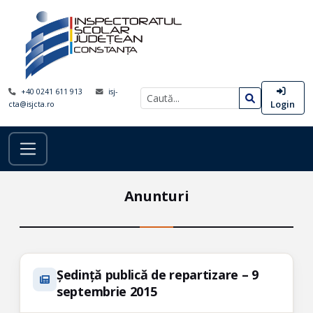
+40 0241 611 913
isj-
Login
cta@isjcta.ro
Anunturi
Ședință publică de repartizare – 9
septembrie 2015