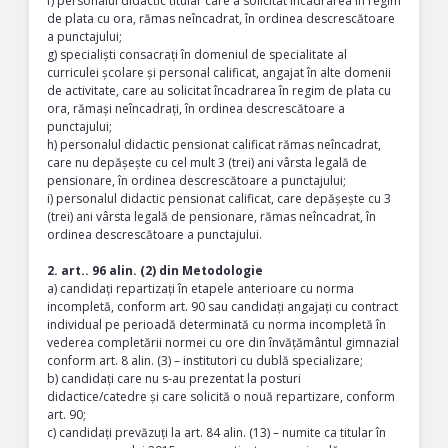
f) personalul didactic titular care a solicitat încadrarea în regim
de plata cu ora, rămas neîncadrat, în ordinea descrescătoare
a punctajului;
g) specialiști consacrați în domeniul de specialitate al
curriculei școlare și personal calificat, angajat în alte domenii
de activitate, care au solicitat încadrarea în regim de plata cu
ora, rămași neîncadrați, în ordinea descrescătoare a
punctajului;
h) personalul didactic pensionat calificat rămas neîncadrat,
care nu depășește cu cel mult 3 (trei) ani vârsta legală de
pensionare, în ordinea descrescătoare a punctajului;
i) personalul didactic pensionat calificat, care depășește cu 3
(trei) ani vârsta legală de pensionare, rămas neîncadrat, în
ordinea descrescătoare a punctajului.
2. art.. 96 alin. (2) din Metodologie
a) candidați repartizați în etapele anterioare cu norma
incompletă, conform art. 90 sau candidați angajați cu contract
individual pe perioadă determinată cu norma incompletă în
vederea completării normei cu ore din învățământul gimnazial
conform art. 8 alin. (3) – institutori cu dublă specializare;
b) candidați care nu s-au prezentat la posturi
didactice/catedre și care solicită o nouă repartizare, conform
art. 90;
c) candidați prevăzuți la art. 84 alin. (13) – numite ca titular în