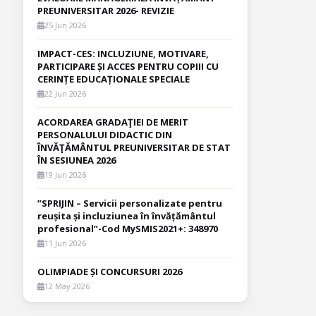
PREUNIVERSITAR 2026- REVIZIE
25 Jun 2026
IMPACT-CES: INCLUZIUNE, MOTIVARE,
PARTICIPARE ȘI ACCES PENTRU COPIII CU
CERINȚE EDUCAȚIONALE SPECIALE
22 Jun 2026
ACORDAREA GRADAŢIEI DE MERIT
PERSONALULUI DIDACTIC DIN
ÎNVĂŢĂMÂNTUL PREUNIVERSITAR DE STAT
ÎN SESIUNEA 2026
19 Jun 2026
”SPRIJIN – Servicii personalizate pentru
reușita și incluziunea în învățământul
profesional”-Cod MySMIS2021+: 348970
11 Jun 2026
OLIMPIADE ȘI CONCURSURI 2026
12 May 2026