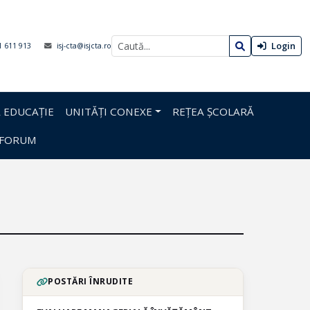
Login
1 611 913
isj-cta@isjcta.ro
 EDUCAȚIE
UNITĂȚI CONEXE
REȚEA ȘCOLARĂ
FORUM
POSTĂRI ÎNRUDITE