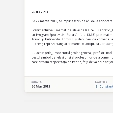
26.03.2013
Pe 27 martie 2013, se împlinesc 95 de ani de la adoptarea
Evenimentul va fi marcat de elevii de la Liceul Teoretic „
cu Program Sportiv „N. Rotaru” (ora 13.15) prin mai 
Traian şi bulevardul Tomis II şi depuneri de coroane la
prezenţi reprezentanţi ai Primăriei Municipiului Constanţa
Cu acest prilej, inspectorul şcolar general, prof. dr. Rădu
gestul simbolic al elevilor şi al profesorilor de a comemo
care arătăm respect faţă de istorie, faţă de valorile naţion
DATA
AUTOR
26 Mar 2013
ISJ Constan