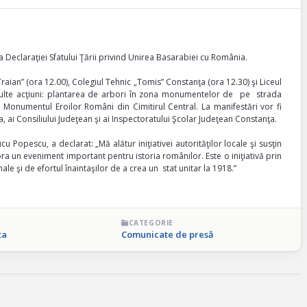
 Declaraţiei Sfatului Ţării privind Unirea Basarabiei cu România.
Traian” (ora 12.00), Colegiul Tehnic „Tomis” Constanţa (ora 12.30) şi Liceul
multe acţiuni: plantarea de arbori în zona monumentelor de pe strada
 Monumentul Eroilor Români din Cimitirul Central. La manifestări vor fi
, ai Consiliului Judeţean şi ai Inspectoratului Şcolar Judeţean Constanţa.
cu Popescu, a declarat: „Mă alătur iniţiativei autorităţilor locale şi susţin
ra un eveniment important pentru istoria românilor. Este o iniţiativă prin
ale şi de efortul înaintaşilor de a crea un stat unitar la 1918.”
CATEGORIE
ta
Comunicate de presă