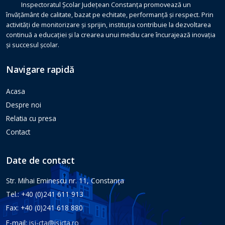
Inspectoratul Școlar Județean Constanța promovează un
învățământ de calitate, bazat pe echitate, performanță și respect. Prin
activități de monitorizare și sprijin, instituția contribuie la dezvoltarea
continuă a educației și la crearea unui mediu care încurajează inovația
și succesul școlar.
Navigare rapidă
Acasa
Despre noi
Relatia cu presa
Contact
Date de contact
Str. Mihai Eminescu nr. 11, Constanţa
Tel.: +40 (0)241 611 913
Fax: +40 (0)241 618 880
E-mail:
isj-cta@isjcta.ro