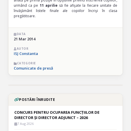
aflată pe prima poziţie în opţiunile privind înscrierea copiilor,
urmând ca pe
11 aprilie
să fie afişate la fiecare unitate de
învăţământ listele finale ale copiilor încrişi în clasa
pregătitoare.
DATA
21 Mar 2014
AUTOR
ISJ Constanta
CATEGORIE
Comunicate de presă
POSTĂRI ÎNRUDITE
CONCURS PENTRU OCUPAREA FUNCȚIILOR DE
DIRECTOR ȘI DIRECTOR ADJUNCT – 2026
7 Aug 2026