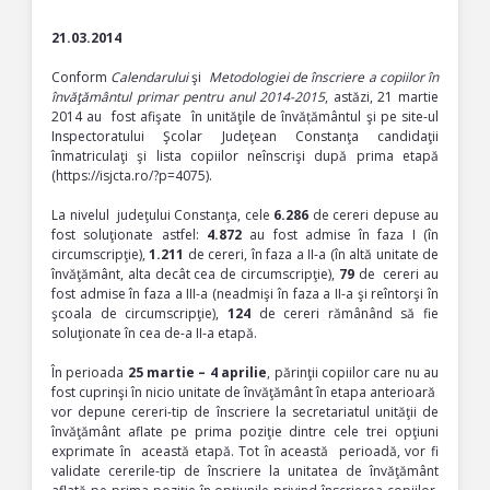
21.03.2014
Conform
Calendarului
şi
Metodologiei de înscriere a copiilor în
învăţământul primar pentru anul 2014-2015
, astăzi, 21 martie
2014 au fost afişate în unităţile de învățământul şi pe site-ul
Inspectoratului Şcolar Judeţean Constanţa candidaţii
înmatriculaţi şi lista copiilor neînscrişi după prima etapă
(https://isjcta.ro/?p=4075).
La nivelul judeţului Constanţa, cele
6.286
de cereri depuse au
fost soluţionate astfel:
4.872
au fost admise în faza I (în
circumscripţie),
1.211
de cereri, în faza a II-a (în altă unitate de
învăţământ, alta decât cea de circumscripţie),
79
de cereri au
fost admise
în faza a III-a (neadmişi în faza a II-a şi reîntorşi în
şcoala de circumscripţie),
124
de cereri rămânând să fie
soluţionate în cea de-a II-a etapă.
În perioada
25 martie – 4 aprilie
, părinţii copiilor care nu au
fost cuprinşi în nicio unitate de învăţământ în etapa anterioară
vor depune cereri-tip de înscriere la secretariatul unităţii de
învăţământ aflate pe prima poziţie dintre cele trei opţiuni
exprimate în această etapă. Tot în această perioadă, vor fi
validate cererile-tip de înscriere la unitatea de învăţământ