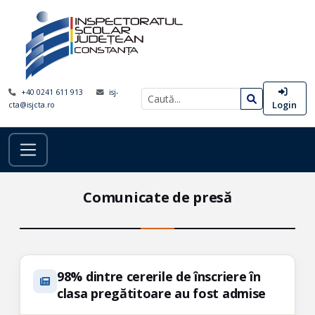
+40 0241 611 913
isj-
Login
cta@isjcta.ro
Comunicate de presă
98% dintre cererile de înscriere în
clasa pregătitoare au fost admise