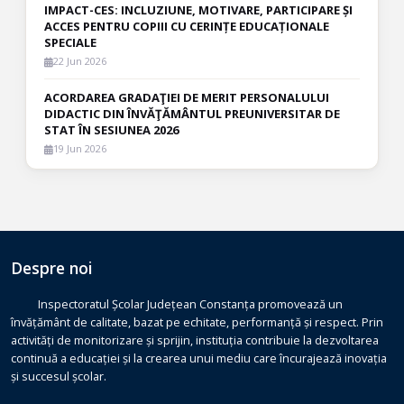
IMPACT-CES: INCLUZIUNE, MOTIVARE, PARTICIPARE ȘI
ACCES PENTRU COPIII CU CERINȚE EDUCAȚIONALE
SPECIALE
22 Jun 2026
ACORDAREA GRADAŢIEI DE MERIT PERSONALULUI
DIDACTIC DIN ÎNVĂŢĂMÂNTUL PREUNIVERSITAR DE
STAT ÎN SESIUNEA 2026
19 Jun 2026
Despre noi
Inspectoratul Școlar Județean Constanța promovează un
învățământ de calitate, bazat pe echitate, performanță și respect. Prin
activități de monitorizare și sprijin, instituția contribuie la dezvoltarea
continuă a educației și la crearea unui mediu care încurajează inovația
și succesul școlar.