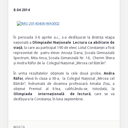
8.04.2014
În perioada 3-6 aprilie a.c., s-a desfășurat la Bistrița etapa
națională a
Olimpiadei Naționale Lectura ca abilitate de
viață
, la care au participat 190 de elevi. Lotul Constanței a fost
reprezentat de patru eleve: Ancuța Daria, Școala Gimnazială
Spectrum, Mita Anca, Școala Gimanzială Nr. 16, Cherim Shera
și Andra Răfoi de la Colegiul Național „Mircea cel Bătrân”.
În urma rezultatelor obținute la cele două probe,
Andra
Răfoi
, elevă în clasa a XII-a, la Colegiul Național „Mircea cel
Bătrân”, îndrumată de doamna profesoară Amalia Zisu, a
obținut Premiul al II-lea, calificându-se, totodată, la
Olimpiada internațională de lectură
, care se va
desfășura la Constanța, în luna septembrie.
DATA