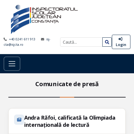
+40 0241 611 913
isj-
Login
cta@isjcta.ro
Comunicate de presă
Andra Răfoi, calificată la Olimpiada
internațională de lectură