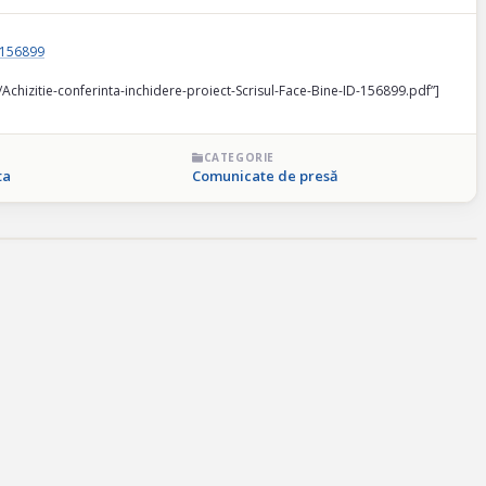
D 156899
/Achizitie-conferinta-inchidere-proiect-Scrisul-Face-Bine-ID-156899.pdf”]
CATEGORIE
ta
Comunicate de presă