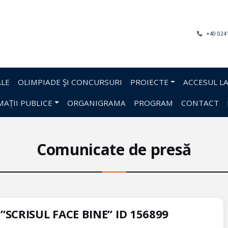
+40 024
LE
OLIMPIADE ŞI CONCURSURI
PROIECTE
ACCESUL LA
AȚII PUBLICE
ORGANIGRAMA
PROGRAM
CONTACT
Comunicate de presă
”SCRISUL FACE BINE” ID 156899