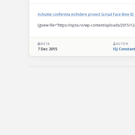
Achizitie conferinta inchidere proiect Scrisul Face Bine I
[gview file=”https://isjcta.ro/wp-content/uploads/2015/12
DATA
AUTOR
7 Dec 2015
ISJ Constan