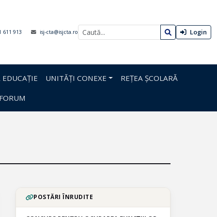
Login
1 611 913
isj-cta@isjcta.ro
 EDUCAȚIE
UNITĂȚI CONEXE
REȚEA ȘCOLARĂ
FORUM
POSTĂRI ÎNRUDITE