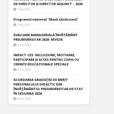
DE DIRECTOR ȘI DIRECTOR ADJUNCT – 2026
7 Aug 2026
Programul național ”Masă sănătoasă"
7 Aug 2026
EVALUARE MANAGERIALĂ ÎNVĂȚĂMÂNT
PREUNIVERSITAR 2026- REVIZIE
25 Jun 2026
IMPACT-CES: INCLUZIUNE, MOTIVARE,
PARTICIPARE ȘI ACCES PENTRU COPIII CU
CERINȚE EDUCAȚIONALE SPECIALE
22 Jun 2026
ACORDAREA GRADAŢIEI DE MERIT
PERSONALULUI DIDACTIC DIN
ÎNVĂŢĂMÂNTUL PREUNIVERSITAR DE STAT
ÎN SESIUNEA 2026
19 Jun 2026