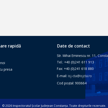
are rapidă
Date de contact
Str. Mihai Eminescu nr. 11, Const
Tel.: +40 (0)241 611 913
noi
Fax: +40 (0)241 618 880
 cu presa
E-mail:
isj-cta@isjcta.ro
Cod poștal: 900664
© 2026 Inspectoratul Școlar Județean Constanța. Toate drepturile rezervate.