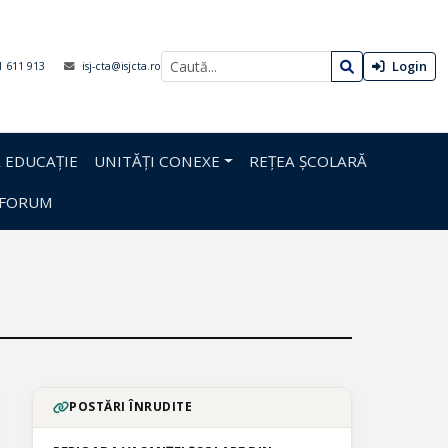
Login
1 611 913
isj-cta@isjcta.ro
 EDUCAȚIE
UNITĂȚI CONEXE
REȚEA ȘCOLARĂ
FORUM
POSTĂRI ÎNRUDITE