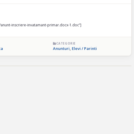
2/anunt-inscriere-invatamant-primar.docx-1.doc”]
CATEGORIE
ta
Anunturi
,
Elevi / Parinti