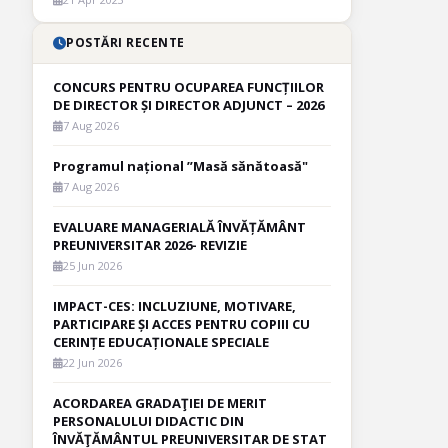
POSTĂRI RECENTE
CONCURS PENTRU OCUPAREA FUNCȚIILOR
DE DIRECTOR ȘI DIRECTOR ADJUNCT – 2026
7 Aug 2026
Programul național ”Masă sănătoasă"
7 Aug 2026
EVALUARE MANAGERIALĂ ÎNVĂȚĂMÂNT
PREUNIVERSITAR 2026- REVIZIE
25 Jun 2026
IMPACT-CES: INCLUZIUNE, MOTIVARE,
PARTICIPARE ȘI ACCES PENTRU COPIII CU
CERINȚE EDUCAȚIONALE SPECIALE
22 Jun 2026
ACORDAREA GRADAŢIEI DE MERIT
PERSONALULUI DIDACTIC DIN
ÎNVĂŢĂMÂNTUL PREUNIVERSITAR DE STAT