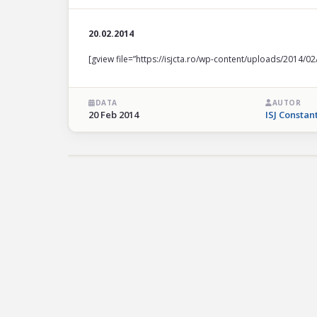
20.02.2014
[gview file=”https://isjcta.ro/wp-content/uploads/2014/0
DATA
AUTOR
20 Feb 2014
ISJ Constan