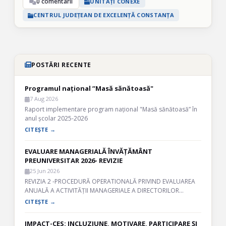
0 comentarii
UNITĂȚI CONEXE
CENTRUL JUDEȚEAN DE EXCELENȚĂ CONSTANȚA
POSTĂRI RECENTE
Programul național ”Masă sănătoasă"
7 Aug 2026
Raport implementare program național "Masă sănătoasă” în
anul școlar 2025-2026
CITEȘTE →
EVALUARE MANAGERIALĂ ÎNVĂȚĂMÂNT
PREUNIVERSITAR 2026- REVIZIE
25 Jun 2026
REVIZIA 2 -PROCEDURĂ OPERATIONALĂ PRIVIND EVALUAREA
ANUALĂ A ACTIVITĂȚII MANAGERIALE A DIRECTORILOR…
CITEȘTE →
IMPACT-CES: INCLUZIUNE, MOTIVARE, PARTICIPARE ȘI