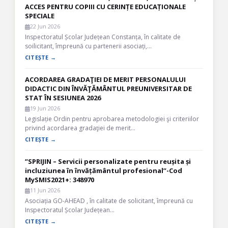
ACCES PENTRU COPIII CU CERINȚE EDUCAȚIONALE
SPECIALE
22 Jun 2026
Inspectoratul Școlar Județean Constanța, în calitate de
soilicitant, împreună cu partenerii asociați,…
CITEȘTE →
ACORDAREA GRADAŢIEI DE MERIT PERSONALULUI
DIDACTIC DIN ÎNVĂŢĂMÂNTUL PREUNIVERSITAR DE
STAT ÎN SESIUNEA 2026
19 Jun 2026
Legislație Ordin pentru aprobarea metodologiei şi criteriilor
privind acordarea gradaţiei de merit…
CITEȘTE →
”SPRIJIN – Servicii personalizate pentru reușita și
incluziunea în învățământul profesional”-Cod
MySMIS2021+: 348970
11 Jun 2026
Asociația GO-AHEAD , în calitate de solicitant, împreună cu
Inspectoratul Școlar Județean…
CITEȘTE →