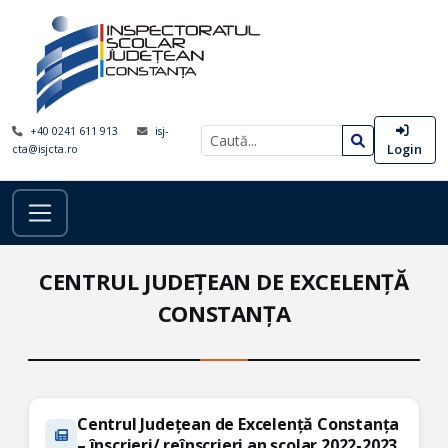
+40 0241 611 913
isj-
Login
cta@isjcta.ro
CENTRUL JUDEȚEAN DE EXCELENȚĂ
CONSTANȚA
Centrul Județean de Excelență Constanța
– înscrieri/ reînscrieri an școlar 2022-2023