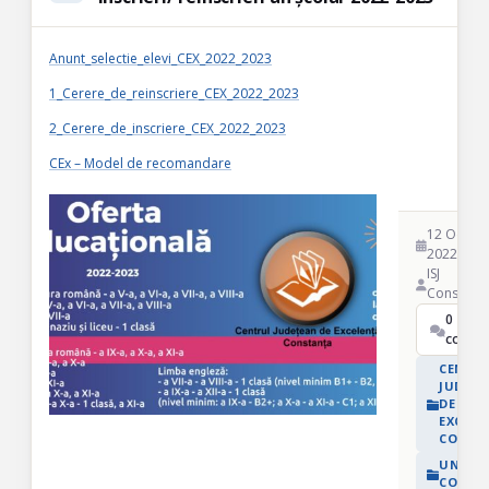
Anunt_selectie_elevi_CEX_2022_2023
1_Cerere_de_reinscriere_CEX_2022_2023
2_Cerere_de_inscriere_CEX_2022_2023
CEx – Model de recomandare
12 Oct
2022
ISJ
Constant
0
coment
CENTR
JUDEȚE
DE
EXCELE
CONST
UNITĂȚ
CONEX