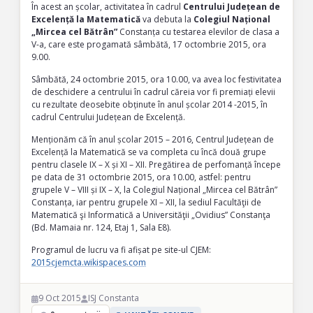
În acest an școlar, activitatea în cadrul
Centrului Județean de
Excelență la Matematică
va debuta la
Colegiul Național
„Mircea cel Bătrân”
Constanța cu testarea elevilor de clasa a
V-a, care este progamată sâmbătă, 17 octombrie 2015, ora
9.00.
Sâmbătă, 24 octombrie 2015, ora 10.00, va avea loc festivitatea
de deschidere a centrului în cadrul căreia vor fi premiați elevii
cu rezultate deosebite obținute în anul școlar 2014 -2015, în
cadrul Centrului Județean de Excelență.
Menționăm că în anul școlar 2015 – 2016, Centrul Județean de
Excelență la Matematică se va completa cu încă două grupe
pentru clasele IX – X și XI – XII. Pregătirea de perfomanță începe
pe data de 31 octombrie 2015, ora 10.00, astfel: pentru
grupele V – VIII și IX – X, la Colegiul Național „Mircea cel Bătrân”
Constanța, iar pentru grupele XI – XII, la sediul Facultăţii de
Matematică şi Informatică a Universităţii „Ovidius” Constanţa
(Bd. Mamaia nr. 124, Etaj 1, Sala E8).
Programul de lucru va fi afișat pe site-ul CJEM:
2015cjemcta.wikispaces.com
9 Oct 2015
ISJ Constanta