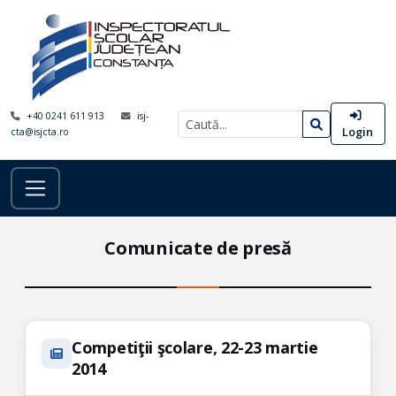
+40 0241 611 913
isj-
Login
cta@isjcta.ro
Comunicate de presă
Competiţii şcolare, 22-23 martie
2014