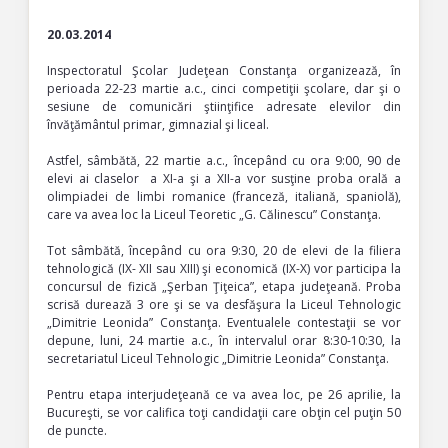
20.03.2014
Inspectoratul Şcolar Judeţean Constanţa organizează, în
perioada 22-23 martie a.c., cinci competiţii şcolare, dar şi o
sesiune de comunicări ştiinţifice adresate elevilor din
învăţământul primar, gimnazial şi liceal.
Astfel, sâmbătă, 22 martie a.c., începând cu ora 9:00, 90 de
elevi ai claselor a XI-a şi a XII-a vor susţine proba orală a
olimpiadei de limbi romanice (franceză, italiană, spaniolă),
care va avea loc la Liceul Teoretic „G. Călinescu” Constanţa.
Tot sâmbătă, începând cu ora 9:30, 20 de elevi de la filiera
tehnologică (IX- XII sau XIII) şi economică (IX-X) vor participa la
concursul de fizică „Şerban Ţiţeica”, etapa judeţeană. Proba
scrisă durează 3 ore şi se va desfăşura la Liceul Tehnologic
„Dimitrie Leonida” Constanţa. Eventualele contestaţii se vor
depune, luni, 24 martie a.c., în intervalul orar 8:30-10:30, la
secretariatul Liceul Tehnologic „Dimitrie Leonida” Constanţa.
Pentru etapa interjudeţeană ce va avea loc, pe 26 aprilie, la
Bucureşti, se vor califica toţi candidaţii care obţin cel puţin 50
de puncte.