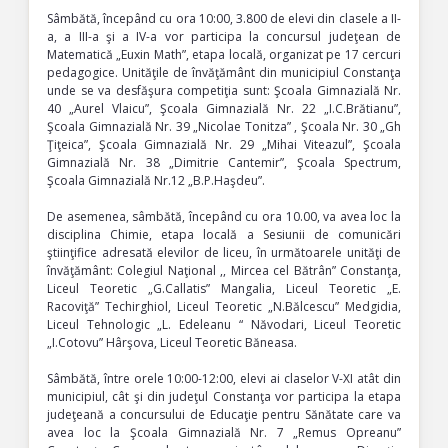
Sâmbătă, începând cu ora 10:00, 3.800 de elevi din clasele a II-
a, a III-a şi a IV-a vor participa la concursul judeţean de
Matematică „Euxin Math”, etapa locală, organizat pe 17 cercuri
pedagogice. Unităţile de învăţământ din municipiul Constanţa
unde se va desfăşura competiţia sunt: Şcoala Gimnazială Nr.
40 „Aurel Vlaicu”, Şcoala Gimnazială Nr. 22 „I.C.Brătianu”,
Şcoala Gimnazială Nr. 39 „Nicolae Tonitza” , Şcoala Nr. 30 „Gh
Ţiţeica”, Şcoala Gimnazială Nr. 29 „Mihai Viteazul”, Şcoala
Gimnazială Nr. 38 „Dimitrie Cantemir”, Şcoala Spectrum,
Şcoala Gimnazială Nr.12 „B.P.Haşdeu”.
De asemenea, sâmbătă, începând cu ora 10.00, va avea loc la
disciplina Chimie, etapa locală a Sesiunii de comunicări
ştiinţifice adresată elevilor de liceu, în următoarele unităţi de
învăţământ: Colegiul Naţional ,, Mircea cel Bătrân” Constanţa,
Liceul Teoretic „G.Callatis” Mangalia, Liceul Teoretic „E.
Racoviţă” Techirghiol, Liceul Teoretic „N.Bălcescu” Medgidia,
Liceul Tehnologic „L. Edeleanu “ Năvodari, Liceul Teoretic
„I.Cotovu” Hârşova, Liceul Teoretic Băneasa.
Sâmbătă, între orele 10:00-12:00, elevi ai claselor V-XI atât din
municipiul, cât şi din judeţul Constanţa vor participa la etapa
judeţeană a concursului de Educaţie pentru Sănătate care va
avea loc la Şcoala Gimnazială Nr. 7 „Remus Opreanu”