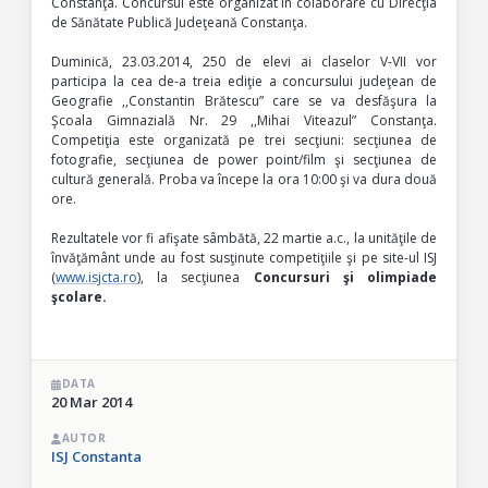
Constanţa. Concursul este organizat în colaborare cu Direcţia
de Sănătate Publică Judeţeană Constanţa.
Duminică, 23.03.2014, 250 de elevi ai claselor V-VII vor
participa la cea de-a treia ediţie a concursului judeţean de
Geografie ,,Constantin Brătescu” care se va desfăşura la
Şcoala Gimnazială Nr. 29 ,,Mihai Viteazul” Constanţa.
Competiţia este organizată pe trei secţiuni: secţiunea de
fotografie, secţiunea de power point/film şi secţiunea de
cultură generală. Proba va începe la ora 10:00 şi va dura două
ore.
Rezultatele vor fi afişate sâmbătă, 22 martie a.c., la unităţile de
învăţământ unde au fost susţinute competiţiile şi pe site-ul ISJ
(
www.isjcta.ro
), la secţiunea
Concursuri şi olimpiade
şcolare.
DATA
20 Mar 2014
AUTOR
ISJ Constanta