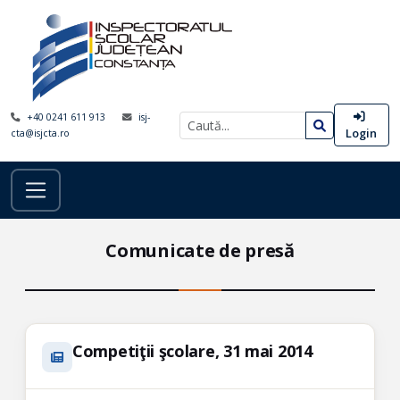
+40 0241 611 913
isj-
Login
cta@isjcta.ro
Comunicate de presă
Competiţii şcolare, 31 mai 2014