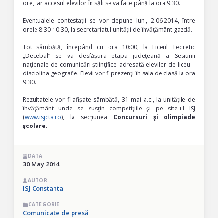
ore, iar accesul elevilor în săli se va face până la ora 9:30.
Eventualele contestaţii se vor depune luni, 2.06.2014, între
orele 8:30-10:30, la secretariatul unităţii de învăţământ gazdă.
Tot sâmbătă, începând cu ora 10:00, la Liceul Teoretic
„Decebal” se va desfăşura etapa judeţeană a Sesiunii
naţionale de comunicări ştiinţifice adresată elevilor de liceu –
disciplina geografie. Elevii vor fi prezenţi în sala de clasă la ora
9:30.
Rezultatele vor fi afişate sâmbătă, 31 mai a.c., la unităţile de
învăţământ unde se susţin competiţiile şi pe site-ul ISJ
(
www.isjcta.ro
), la secţiunea
Concursuri şi olimpiade
şcolare.
DATA
30 May 2014
AUTOR
ISJ Constanta
CATEGORIE
Comunicate de presă