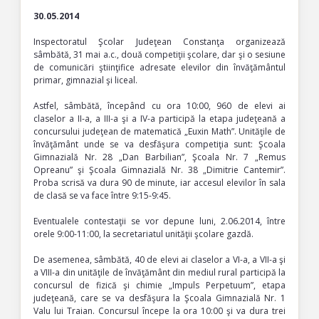
30.05.2014
Inspectoratul Şcolar Judeţean Constanţa organizează
sâmbătă, 31 mai a.c., două competiţii şcolare, dar şi o sesiune
de comunicări ştiinţifice adresate elevilor din învăţământul
primar, gimnazial şi liceal.
Astfel, sâmbătă, începând cu ora 10:00, 960 de elevi ai
claselor a II-a, a III-a şi a IV-a participă la etapa judeţeană a
concursului judeţean de matematică „Euxin Math”. Unităţile de
învăţământ unde se va desfăşura competiţia sunt: Şcoala
Gimnazială Nr. 28 „Dan Barbilian”, Şcoala Nr. 7 „Remus
Opreanu” şi Şcoala Gimnazială Nr. 38 „Dimitrie Cantemir”.
Proba scrisă va dura 90 de minute, iar accesul elevilor în sala
de clasă se va face între 9:15-9:45.
Eventualele contestaţii se vor depune luni, 2.06.2014, între
orele 9:00-11:00, la secretariatul unităţii şcolare gazdă.
De asemenea, sâmbătă, 40 de elevi ai claselor a VI-a, a VII-a şi
a VIII-a din unităţile de învăţământ din mediul rural participă la
concursul de fizică şi chimie „Impuls Perpetuum”, etapa
judeţeană, care se va desfăşura la Şcoala Gimnazială Nr. 1
Valu lui Traian. Concursul începe la ora 10:00 şi va dura trei