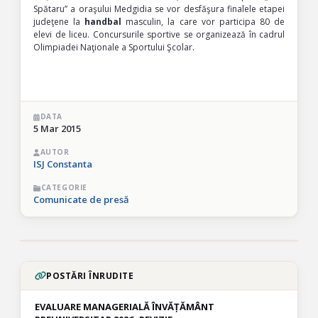
Spătaru” a oraşului Medgidia se vor desfăşura finalele etapei
judeţene la
handbal
masculin, la care vor participa 80
de
elevi de liceu. Concursurile sportive se organizează în cadrul
Olimpiadei Naţionale a Sportului Şcolar.
DATA
5 Mar 2015
AUTOR
ISJ Constanta
CATEGORIE
Comunicate de presă
POSTĂRI ÎNRUDITE
EVALUARE MANAGERIALĂ ÎNVĂȚĂMÂNT