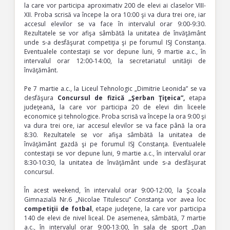
la care vor participa aproximativ 200 de elevi ai claselor VIII-
XII. Proba scrisă va începe la ora 10:00 şi va dura trei ore, iar
accesul elevilor se va face în intervalul orar 9:00-9:30.
Rezultatele se vor afişa sâmbătă la unitatea de învăţământ
unde s-a desfăşurat competiţia şi pe forumul ISJ Constanţa.
Eventualele contestaţii se vor depune luni, 9 martie a.c., în
intervalul orar 12:00-14:00, la secretariatul unităţii de
învăţământ.
Pe 7 martie a.c., la Liceul Tehnologic „Dimitrie Leonida” se va
desfăşura
Concursul de fizică „Şerban Ţiţeica”
,
etapa
judeţeană
,
la care vor participa 20 de
elevi din liceele
economice şi tehnologice. Proba scrisă va începe la ora 9:00 şi
va dura trei ore, iar accesul elevilor se va face până la ora
8:30. Rezultatele se vor afişa sâmbătă la unitatea de
învăţământ gazdă şi pe forumul ISJ Constanţa. Eventualele
contestaţii se vor depune luni, 9 martie a.c., în intervalul orar
8:30-10:30, la unitatea de învăţământ unde s-a desfăşurat
concursul.
În acest weekend, în intervalul orar 9:00-12:00, la Şcoala
Gimnazială Nr.6 „Nicolae Titulescu” Constanţa vor avea loc
competiţii de fotbal
, etape judeţene, la care vor participa
140
de elevi de nivel liceal. De asemenea, sâmbătă, 7 martie
a.c., în intervalul orar 9:00-13:00, în sala de sport „Dan