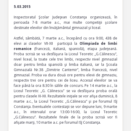
5.03.2015
Inspectoratul Şcolar Judeţean Constanţa organizează, în
perioada 7-8 martie a.c., mai multe competiţii şcolare
destinate elevilor din învăţământul gimnazial şi liceal.
Astfel, sâmbătă, 7 martie a.c., începând cu ora 9:00, 438 de
elevi ai claselor VII-XII participă la
Olimpiada de limbi
romanice
(franceză, italiană, spaniolă), etapa judeţeană.
Proba scrisă se va desfăşura la Liceul Teoretic „G.Călinescu”,
nivel liceal, la toate cele trei limbi, respectiv nivel gimnazial
doar pentru limba spaniolă şi limba italiană, iar la Şcoala
Gimnazială Nr.38 „Dimitrie Cantemir”, limba franceză, nivel
gimnazial. Proba va dura două ore pentru elevii de gimnaziu,
respectiv trei ore pentru cei de liceu. Accesul elevilor se va
face până la ora 8:30 în sălile de concurs. Pe 14 martie a.c., la
Liceul Teoretic „G. Călinescu” se va desfăşura proba orală
pentru clasele XI-XII. Rezultatele iniţiale se vor afişa duminică, 8
martie a.c., la Liceul Teoretic „G.Călinescu” şi pe forumul ISJ
Constanţa. Eventualele contestaţii se vor depune luni, 9 martie
a.c., în intervalul orar 13:00-16:00, la Liceul Teoretic
„G.Călinescu”. Rezultatele finale de la proba scrisă vor fi
afişate marţi, 10 martie a.c. pe forumul ISJ Constanţa.