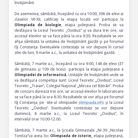
învăţământ.
De asemenea, sâmbătă, începând cu ora 10:00, 396 de elevi ai
claselor VII-XII, calificaţi la etapa locală vor participa la
Olimpiada de biologie
, etapa judeţeană. Proba se va
desfăşura la Liceul Teoretic „Ovidius” şi va dura trei ore, iar
accesul elevilor se va face până la ora 9:30. Rezultatele se vor
afişa sâmbătă la unitatea de învăţământ gazdă şi pe forumul
ISJ Constanţa. Eventualele contestaţii se vor depune în cursul
zilei de luni, 9 martie a.c., la unitatea de învăţământ gazdă.
Sâmbătă, 7 martie a.c., începând cu ora 9:00, 146 de elevi (37
de gimnaziu şi 109 de liceu) participă la etapa judeţeană a
Olimpiadei de informatică
.
Unităţile de învăţământ unde se
va desfăşura competiţia sunt: Liceul Teoretic
„
Ovidius”, Liceul
Teoretic
„
Traian”, Colegiul Naţional
„
Mircea cel Bătrân”. Proba
de concurs durează trei ore, iar accesul elevilor în laboratoare
se va face până la ora 8:30. Rezultatele se vor afişa pe forumul
ISJ Constanţa, pe site-ul olimpiadei
olimpiada.info
şi la Liceul
Teoretic
„
Ovidius”. Eventualele contestaţii se vor depune
duminică, 8 martie a.c., la Liceul Teoretic
„
Ovidius”, în
intervalul orar 10.00-12.00.
Sâmbătă, 7 martie a.c., la Şcoala Gimnazială „Nr.39 „Nicolae
Tonitza”va avea loc
Olimpiada de istorie,
etapa judeţeană,