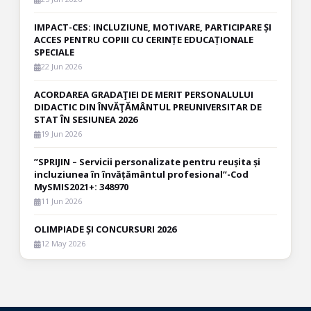
IMPACT-CES: INCLUZIUNE, MOTIVARE, PARTICIPARE ȘI
ACCES PENTRU COPIII CU CERINȚE EDUCAȚIONALE
SPECIALE
22 Jun 2026
ACORDAREA GRADAŢIEI DE MERIT PERSONALULUI
DIDACTIC DIN ÎNVĂŢĂMÂNTUL PREUNIVERSITAR DE
STAT ÎN SESIUNEA 2026
19 Jun 2026
”SPRIJIN – Servicii personalizate pentru reușita și
incluziunea în învățământul profesional”-Cod
MySMIS2021+: 348970
11 Jun 2026
OLIMPIADE ȘI CONCURSURI 2026
12 May 2026