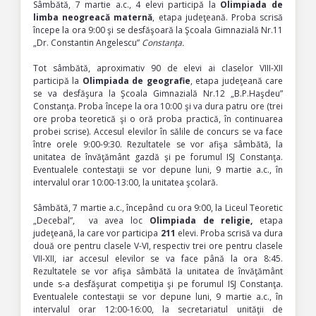
Sâmbătă, 7 martie a.c., 4
elevi participă la
Olimpiada de
limba neogreacă maternă
, etapa judeţeană. Proba scrisă
începe la ora 9:00 şi se desfăşoară la Şcoala Gimnazială Nr.11
„Dr. Constantin Angelescu”
Constanţa
.
Tot sâmbătă, aproximativ 90 de elevi ai claselor VIII-XII
participă la
Olimpiada de geografie
, etapa judeţeană care
se va desfăşura la Şcoala Gimnazială Nr.12 „B.P.Haşdeu”
Constanţa. Proba începe la ora 10:00 şi va dura patru ore (trei
ore proba teoretică şi o oră proba practică, în continuarea
probei scrise). Accesul elevilor în sălile de concurs se va face
între orele 9:00-9:30. Rezultatele se vor afişa sâmbătă, la
unitatea de învăţământ gazdă şi pe forumul ISJ Constanţa.
Eventualele contestaţii se vor depune luni, 9 martie a.c., în
intervalul orar 10:00-13:00, la unitatea şcolară.
Sâmbătă, 7 martie a.c., începând cu ora 9:00, la Liceul Teoretic
„Decebal”, va avea loc
Olimpiada de religie,
etapa
judeţeană, la care vor participa
211
elevi. Proba scrisă va dura
două ore pentru clasele V-VI, respectiv trei ore pentru clasele
VII-XII, iar accesul elevilor se va face până la ora 8:45.
Rezultatele se vor afişa sâmbătă la unitatea de învăţământ
unde s-a desfăşurat competiţia şi pe forumul ISJ Constanţa.
Eventualele contestaţii se vor depune luni, 9 martie a.c., în
intervalul orar 12:00-16:00, la secretariatul unităţii de