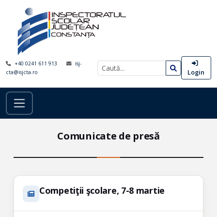
+40 0241 611 913
isj-
Login
cta@isjcta.ro
Comunicate de presă
Competiţii şcolare, 7-8 martie