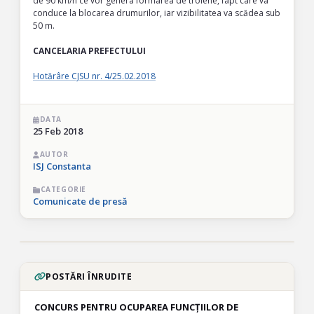
de 90 km/h ce vor genera formarea de troiene, fapt care va
conduce la blocarea drumurilor, iar vizibilitatea va scădea sub
50 m.
CANCELARIA PREFECTULUI
Hotărâre CJSU nr. 4/25.02.2018
DATA
25 Feb 2018
AUTOR
ISJ Constanta
CATEGORIE
Comunicate de presă
POSTĂRI ÎNRUDITE
CONCURS PENTRU OCUPAREA FUNCȚIILOR DE