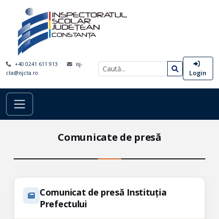
+40 0241 611 913
isj-
Login
cta@isjcta.ro
Comunicate de presă
Comunicat de presă Instituția
Prefectului