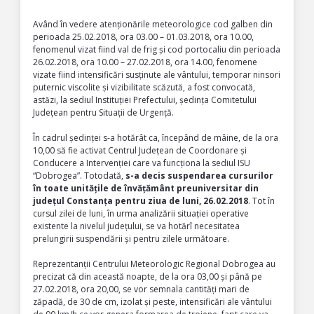
Având în vedere atenționările meteorologice cod galben din
perioada 25.02.2018, ora 03.00 – 01.03.2018, ora 10.00,
fenomenul vizat fiind val de frig și cod portocaliu din perioada
26.02.2018, ora 10.00 – 27.02.2018, ora 14.00, fenomene
vizate fiind intensificări susținute ale vântului, temporar ninsori
puternic viscolite și vizibilitate scăzută, a fost convocată,
astăzi, la sediul Instituției Prefectului, ședința Comitetului
Județean pentru Situații de Urgență.
În cadrul ședinței s-a hotărât ca, începând de mâine, de la ora
10,00 să fie activat Centrul Județean de Coordonare și
Conducere a Intervenției care va funcționa la sediul ISU
“Dobrogea”. Totodată,
s-a decis suspendarea cursurilor
în toate unitățile de învățământ preuniversitar din
județul Constanța pentru ziua de luni, 26.02.2018
. Tot în
cursul zilei de luni, în urma analizării situației operative
existente la nivelul județului, se va hotărî necesitatea
prelungirii suspendării și pentru zilele următoare.
Reprezentanții Centrului Meteorologic Regional Dobrogea au
precizat că din această noapte, de la ora 03,00 și până pe
27.02.2018, ora 20,00, se vor semnala cantități mari de
zăpadă, de 30 de cm, izolat și peste, intensificări ale vântului