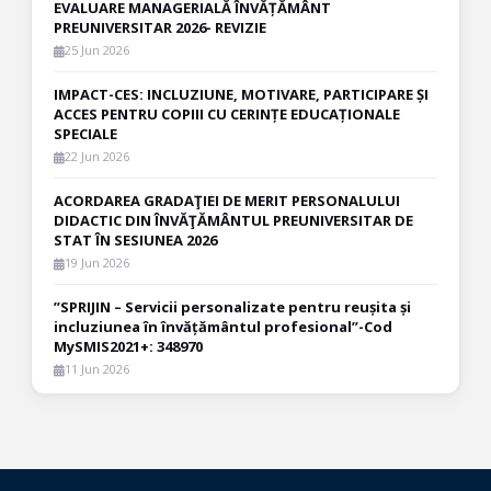
EVALUARE MANAGERIALĂ ÎNVĂȚĂMÂNT
PREUNIVERSITAR 2026- REVIZIE
25 Jun 2026
IMPACT-CES: INCLUZIUNE, MOTIVARE, PARTICIPARE ȘI
ACCES PENTRU COPIII CU CERINȚE EDUCAȚIONALE
SPECIALE
22 Jun 2026
ACORDAREA GRADAŢIEI DE MERIT PERSONALULUI
DIDACTIC DIN ÎNVĂŢĂMÂNTUL PREUNIVERSITAR DE
STAT ÎN SESIUNEA 2026
19 Jun 2026
”SPRIJIN – Servicii personalizate pentru reușita și
incluziunea în învățământul profesional”-Cod
MySMIS2021+: 348970
11 Jun 2026