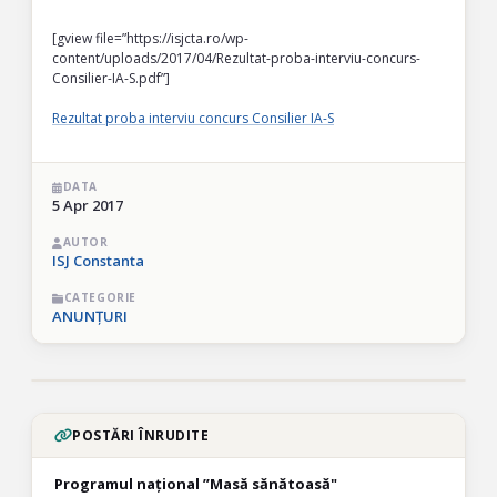
[gview file=”https://isjcta.ro/wp-
content/uploads/2017/04/Rezultat-proba-interviu-concurs-
Consilier-IA-S.pdf”]
Rezultat proba interviu concurs Consilier IA-S
DATA
5 Apr 2017
AUTOR
ISJ Constanta
CATEGORIE
ANUNȚURI
POSTĂRI ÎNRUDITE
Programul național ”Masă sănătoasă"