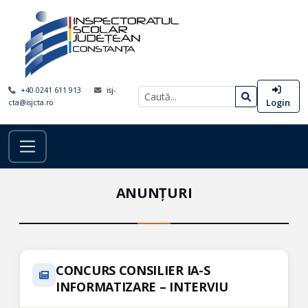
+40 0241 611 913
isj-
Login
cta@isjcta.ro
ANUNȚURI
CONCURS CONSILIER IA-S
INFORMATIZARE – INTERVIU