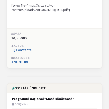
[gview file=”https://isjcta.ro/wp-
content/uploads/2019/07/INGRIJITOR.pdf”]
DATA
18 Jul 2019
AUTOR
ISJ Constanta
CATEGORIE
ANUNȚURI
POSTĂRI ÎNRUDITE
Programul național ”Masă sănătoasă"
7 Aug 2026