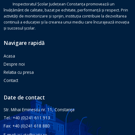
Inspectoratul Școlar Județean Constanța promovează un
învățământ de calitate, bazat pe echitate, performanță și respect. Prin
activități de monitorizare și sprijin, instituția contribuie la dezvoltarea
continuă a educației și la crearea unui mediu care încurajează inovația
și succesul școlar.
Navigare rapidă
Acasa
Despre noi
Relatia cu presa
Contact
Date de contact
Str. Mihai Eminescu nr. 11, Constanţa
Tel.: +40 (0)241 611 913
Fax: +40 (0)241 618 880
E-mail:
isj-cta@isjcta.ro