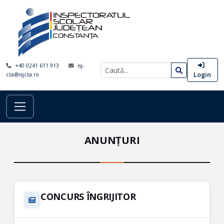
+40 0241 611 913
isj-
Login
cta@isjcta.ro
ANUNȚURI
CONCURS ÎNGRIJITOR