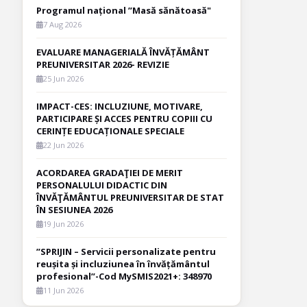
Programul național ”Masă sănătoasă"
7 Aug 2026
EVALUARE MANAGERIALĂ ÎNVĂȚĂMÂNT
PREUNIVERSITAR 2026- REVIZIE
25 Jun 2026
IMPACT-CES: INCLUZIUNE, MOTIVARE,
PARTICIPARE ȘI ACCES PENTRU COPIII CU
CERINȚE EDUCAȚIONALE SPECIALE
22 Jun 2026
ACORDAREA GRADAŢIEI DE MERIT
PERSONALULUI DIDACTIC DIN
ÎNVĂŢĂMÂNTUL PREUNIVERSITAR DE STAT
ÎN SESIUNEA 2026
19 Jun 2026
”SPRIJIN – Servicii personalizate pentru
reușita și incluziunea în învățământul
profesional”-Cod MySMIS2021+: 348970
11 Jun 2026