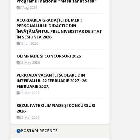
Programul național ”Masă sănătoasă"
7 Aug 2026
ACORDAREA GRADAŢIEI DE MERIT
PERSONALULUI DIDACTIC DIN
ÎNVĂŢĂMÂNTUL PREUNIVERSITAR DE STAT
ÎN SESIUNEA 2026
19 Jun 2026
OLIMPIADE ȘI CONCURSURI 2026
12 May 2026
PERIOADA VACANȚEI ȘCOLARE DIN
INTERVALUL 22 FEBRUARIE 2027 –26
FEBRUARIE 2027.
23 Mar 2026
REZULTATE OLIMPIADE ȘI CONCURSURI
2026
21 Mar 2026
POSTĂRI RECENTE