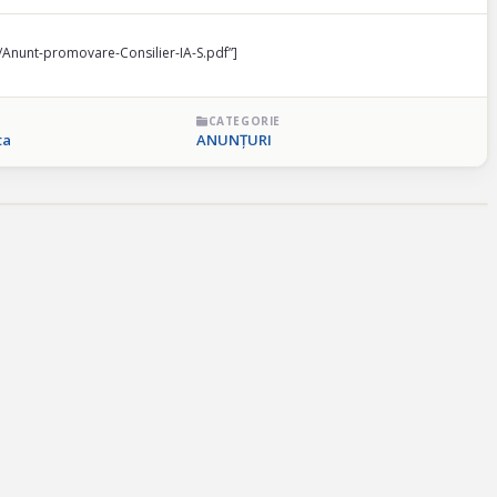
5/Anunt-promovare-Consilier-IA-S.pdf”]
CATEGORIE
ta
ANUNȚURI