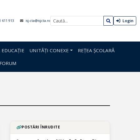
Login
1 611 913
isj-cta@isjcta.ro
 EDUCAȚIE
UNITĂȚI CONEXE
REȚEA ȘCOLARĂ
FORUM
POSTĂRI ÎNRUDITE