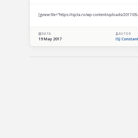
[gview file=”https://isjcta.ro/wp-content/uploads/2017/0
DATA
AUTOR
19 May 2017
ISJ Constan