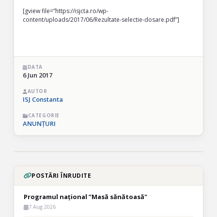
[gview file=”https://isjcta.ro/wp-
content/uploads/2017/06/Rezultate-selectie-dosare.pdf”]
DATA
6 Jun 2017
AUTOR
ISJ Constanta
CATEGORIE
ANUNȚURI
POSTĂRI ÎNRUDITE
Programul național ”Masă sănătoasă"
7 Aug 2026