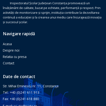
Inspectoratul Școlar Județean Constanța promovează un
învățământ de calitate, bazat pe echitate, performanță și respect. Prin
activități de monitorizare și sprijin, instituția contribuie la dezvoltarea
continuă a educației și la crearea unui mediu care încurajează inovația
și succesul școlar.
Navigare rapidă
Acasa
Despre noi
Relatia cu presa
Contact
Date de contact
Str. Mihai Eminescu nr. 11, Constanţa
Tel.: +40 (0)241 611 913
Fax: +40 (0)241 618 880
E-mail:
isj-cta@isjcta.ro