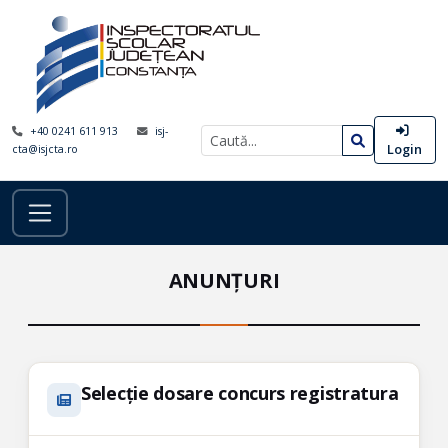
+40 0241 611 913
isj-
Login
cta@isjcta.ro
ANUNȚURI
Selecție dosare concurs registratura