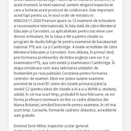
acest moment, la nivel național, suntem singurul inspectorat
care a încheiat acest protocol de colaborare. Este important
acest fapt pentru că, în noul ordin de ministru nr.
6063/24.11.2020 Pearson apare cu 12 examene de echivalare
și recunoaștere internațională, în lista dată de către Ministerul
Educației și Cercetării, cu aplicabilitate pentru toți elevii care
doresc echivalare, fie la clasa a VIII-a pentru clasele cu
program de studiu bilingv fie pentru examenul de bacalaureat
național. PTE are- ca și Cambridge- 4 nivele acreditate de către
Ministerul Educației și Cercetării. Vom debuta, în primul rând,
prin formarea profesorilor de limba engleză care vor fi și
examinatori PTE, așa cum există și examinatori Cambridge. În
etapa următoare vom avea selectarea unităților de
învățământ pe raza județului Constanța pentru formarea
centrelor de examen. Elevii vor putea susține examene
pornind de la nivel B1 (elevi din clasele primare) până la
nivelul C2 (pentru elevii din clasele a XI-a și a XII/XIII-a, studenți,
adulți). În cel mai scurt timp, probabil în luna februarie, se vor
forma profesorii (seminarii on-line cu cadre didactice din
Marea Britanie), urmând înscrierile pentru examene, în cel mai
scurt timp. Cursurile, formările cadrelor didactice, acreditările
sunt gratuite.
Domnul Sorin Mihai, inspector școlar general: