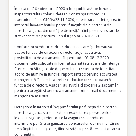
În data de 26 noiembrie 2020 a fost publicată pe forumul
Inspectoratului școlar Județean Constanța Procedura
operațională nr. 6506A/23.11.2020, referitoare la detașarea în
interesul învățământului pentru funcțiile de director și de
director adjunct din unitățile de învățământ preuniversitar de
stat vacante pe parcursul anului școlar 2020-2021.
Conform procedurii, cadrele didactice care își doreau să
ocupe funcția de director/ director adjunct au avut
posibilitatea de a transmite, în perioada 03-08.12.2020,
documentele solicitate în format scanat (scrisoare de intenţie;
Curriculum Vitae; copie de pe buletinul/ cartea de identitate;
acord de numire în funcţie; raport sintetic privind activitatea
managerială, în cazul cadrelor didactice care ocupaseră
funcția de director). Așadar, au avut la dispoziție 2 săptămâni
pentru a pregăti și pentru a transmite prin e-mail documentele
menționate mai sus.
Detașarea în interesul învățământului pe funcția de director/
director adjunct s-a realizat cu respectarea prevederilor
legale în vigoare, referitoare la asigurarea conducerii
interimare până la organizarea concursului, dar nu mai târziu
de sfârșitul anului școlar, fiind vizată cu precădere asigurarea
continuității.