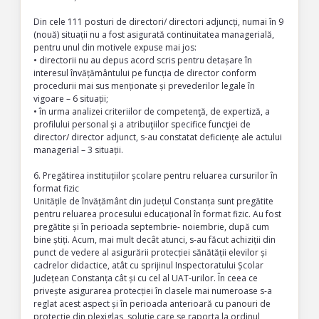
Din cele 111 posturi de directori/ directori adjuncți, numai în 9
(nouă) situații nu a fost asigurată continuitatea managerială,
pentru unul din motivele expuse mai jos:
• directorii nu au depus acord scris pentru detașare în
interesul învățământului pe funcția de director conform
procedurii mai sus menționate și prevederilor legale în
vigoare – 6 situații;
• în urma analizei criteriilor de competenţă, de expertiză, a
profilului personal şi a atribuţiilor specifice funcţiei de
director/ director adjunct, s-au constatat deficiențe ale actului
managerial – 3 situații.
6. Pregătirea instituțiilor școlare pentru reluarea cursurilor în
format fizic
Unitățile de învățământ din județul Constanța sunt pregătite
pentru reluarea procesului educațional în format fizic. Au fost
pregătite și în perioada septembrie- noiembrie, după cum
bine știți. Acum, mai mult decât atunci, s-au făcut achiziții din
punct de vedere al asigurării protecției sănătății elevilor și
cadrelor didactice, atât cu sprijinul Inspectoratului Școlar
Județean Constanța cât și cu cel al UAT-urilor. În ceea ce
privește asigurarea protecției în clasele mai numeroase s-a
reglat acest aspect și în perioada anterioară cu panouri de
protecție din plexiglas, soluție care se raporta la ordinul