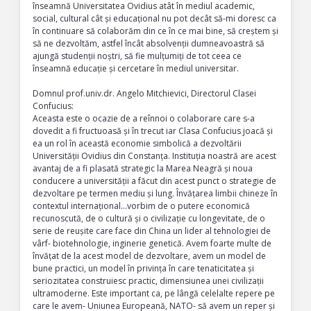
înseamnă Universitatea Ovidius atât în mediul academic,
social, cultural cât și educațional nu pot decât să-mi doresc ca
în continuare să colaborăm din ce în ce mai bine, să creștem și
să ne dezvoltăm, astfel încât absolvenții dumneavoastră să
ajungă studenții noștri, să fie mulțumiți de tot ceea ce
înseamnă educație și cercetare în mediul universitar.
Domnul prof.univ.dr. Angelo Mitchievici, Directorul Clasei
Confucius:
Aceasta este o ocazie de a reînnoi o colaborare care s-a
dovedit a fi fructuoasă și în trecut iar Clasa Confucius joacă și
ea un rol în această economie simbolică a dezvoltării
Universității Ovidius din Constanța. Instituția noastră are acest
avantaj de a fi plasată strategic la Marea Neagră și noua
conducere a universității a făcut din acest punct o strategie de
dezvoltare pe termen mediu și lung. Învățarea limbii chineze în
contextul internațional…vorbim de o putere economică
recunoscută, de o cultură și o civilizație cu longevitate, de o
serie de reușite care face din China un lider al tehnologiei de
vârf- biotehnologie, inginerie genetică. Avem foarte multe de
învățat de la acest model de dezvoltare, avem un model de
bune practici, un model în privința în care tenaticitatea și
seriozitatea construiesc practic, dimensiunea unei civilizații
ultramoderne. Este important ca, pe lângă celelalte repere pe
care le avem- Uniunea Europeană, NATO- să avem un reper și