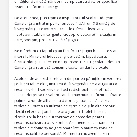
unităților de învățământ prin completarea datelor specifice în
Sistemul Informatic Integrat.
De asemenea, precizăm că Inspectoratul Școlar Județean
Constanța a intrat în parteneriat cu 4 UAT-uri (13 unități de
învățământ) care vor beneficia de diferite dispozitive
(laptopuri, table inteligente, videoproiectoare) în situația în
care, sperăm, proiectul va fi câștigător.
Ne mândrim cu faptul că au fost foarte puțini bani care s-au
întors la Ministerul Educației și Cercetării, fapt datorat
furnizorilor și, nicidecum nouă. Inspectoratul Școlar Județean
Constanța a reușit să consume toate fondurile alocate.
Acolo unde au existat refuzuri din partea părinților în vederea
preluării tabletelor, unitatea de învățământ ne-a asigurat că
respectivele dispozitive au fost redistribuite, astfel încât
aceste dotări să fie valorificate la maximum. Refuzurile, foarte
puține cazuri de altfel, s-au datorat și faptului că aceste
tablete nu puteau fi utilizate de către elevi și în alte scopuri
decât cel educațional (alte programe). Tabletele sunt
distribuite în baza unui contract de comodat pentru
responsabilizarea posesorilor. Asemenea unui manual, și
tabletele trebuie să fie gestionate într-o anumită zonă de
responsabilitate personală. Momentan nu avem cazuri