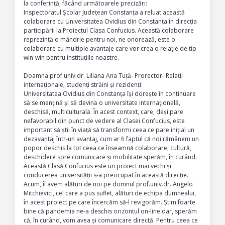
la conferință, făcând următoarele precizări:
Inspectoratul Școlar Județean Constanța a reluat această
colaborare cu Universitatea Ovidius din Constanța în direcția
participării la Proiectul Clasa Confucius. Această colaborare
reprezintă o mândrie pentru noi, ne onorează, este o
colaborare cu multiple avantaje care vor crea o relație de tip
win-win pentru instituțiile noastre.
Doamna prof.univ.dr. Liliana Ana Tuță- Prorector- Relații
internaționale, studenți străini și rezidenți:
Universitatea Ovidius din Constanța își dorește în continuare
să se mențină și să devină o universitate internațională,
deschisă, multiculturală. În acest context, care, deși pare
nefavorabil din punct de vedere al Clasei Confucius, este
important să știi în viață să transformi ceea ce pare inițial un
dezavantaj într-un avantaj, cum ar fi faptul că noi rămânem un
popor deschis la tot ceea ce înseamnă colaborare, cultură,
deschidere spre comunicare și mobilitate sperăm, în curând.
Această Clasă Confucius este un proiect mai vechi și
conducerea universității s-a preocupat în această direcție.
Acum, îl avem alături de noi pe domnul prof.univ.dr. Angelo
Mitchievici, cel care a pus suflet, alături de echipa dumnealui,
în acest proiect pe care încercăm să-l revigorăm. Știm foarte
bine că pandemia ne-a deschis orizontul on-line dar, sperăm
că, în curând, vom avea și comunicare directă. Pentru ceea ce