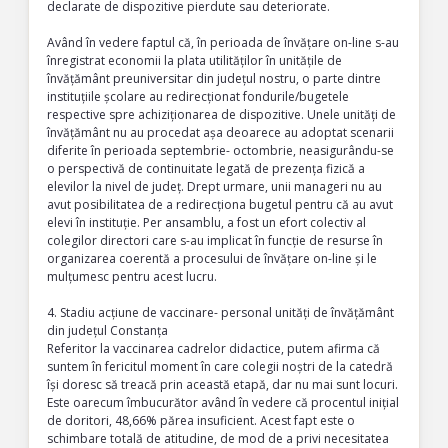
declarate de dispozitive pierdute sau deteriorate.
Având în vedere faptul că, în perioada de învățare on-line s-au
înregistrat economii la plata utilităților în unitățile de
învățământ preuniversitar din județul nostru, o parte dintre
instituțiile școlare au redirecționat fondurile/bugetele
respective spre achiziționarea de dispozitive. Unele unități de
învățământ nu au procedat așa deoarece au adoptat scenarii
diferite în perioada septembrie- octombrie, neasigurându-se
o perspectivă de continuitate legată de prezența fizică a
elevilor la nivel de județ. Drept urmare, unii manageri nu au
avut posibilitatea de a redirecționa bugetul pentru că au avut
elevi în instituție. Per ansamblu, a fost un efort colectiv al
colegilor directori care s-au implicat în funcție de resurse în
organizarea coerentă a procesului de învățare on-line și le
mulțumesc pentru acest lucru.
4. Stadiu acțiune de vaccinare- personal unități de învățământ
din județul Constanța
Referitor la vaccinarea cadrelor didactice, putem afirma că
suntem în fericitul moment în care colegii noștri de la catedră
își doresc să treacă prin această etapă, dar nu mai sunt locuri.
Este oarecum îmbucurător având în vedere că procentul inițial
de doritori, 48,66% părea insuficient. Acest fapt este o
schimbare totală de atitudine, de mod de a privi necesitatea