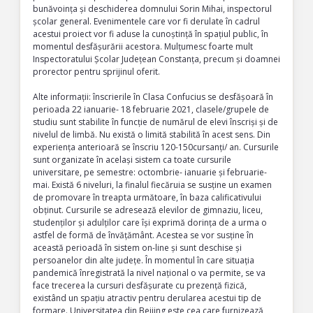
bunăvoința și deschiderea domnului Sorin Mihai, inspectorul
școlar general. Evenimentele care vor fi derulate în cadrul
acestui proiect vor fi aduse la cunoștință în spațiul public, în
momentul desfășurării acestora. Mulțumesc foarte mult
Inspectoratului Școlar Județean Constanța, precum și doamnei
prorector pentru sprijinul oferit.
Alte informații: înscrierile în Clasa Confucius se desfășoară în
perioada 22 ianuarie- 18 februarie 2021, clasele/grupele de
studiu sunt stabilite în funcție de numărul de elevi înscriși și de
nivelul de limbă. Nu există o limită stabilită în acest sens. Din
experiența anterioară se înscriu 120-150cursanți/ an. Cursurile
sunt organizate în același sistem ca toate cursurile
universitare, pe semestre: octombrie- ianuarie și februarie-
mai. Există 6 niveluri, la finalul fiecăruia se susține un examen
de promovare în treapta următoare, în baza calificativului
obținut. Cursurile se adresează elevilor de gimnaziu, liceu,
studenților și adulților care își exprimă dorința de a urma o
astfel de formă de învățământ. Acestea se vor susține în
această perioadă în sistem on-line și sunt deschise și
persoanelor din alte județe. În momentul în care situația
pandemică înregistrată la nivel național o va permite, se va
face trecerea la cursuri desfășurate cu prezență fizică,
existând un spațiu atractiv pentru derularea acestui tip de
formare. Universitatea din Beijing este cea care furnizează