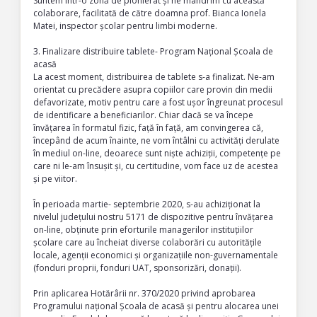
Suntem într-o zonă de pionierat și ne mândrim cu această
colaborare, facilitată de către doamna prof. Bianca Ionela
Matei, inspector școlar pentru limbi moderne.
3. Finalizare distribuire tablete- Program Național Școala de
acasă
La acest moment, distribuirea de tablete s-a finalizat. Ne-am
orientat cu precădere asupra copiilor care provin din medii
defavorizate, motiv pentru care a fost ușor îngreunat procesul
de identificare a beneficiarilor. Chiar dacă se va începe
învățarea în formatul fizic, față în față, am convingerea că,
începând de acum înainte, ne vom întâlni cu activități derulate
în mediul on-line, deoarece sunt niște achiziții, competențe pe
care ni le-am însușit și, cu certitudine, vom face uz de acestea
și pe viitor.
În perioada martie- septembrie 2020, s-au achiziționat la
nivelul județului nostru 5171 de dispozitive pentru învățarea
on-line, obținute prin eforturile managerilor instituțiilor
școlare care au încheiat diverse colaborări cu autoritățile
locale, agenții economici și organizațiile non-guvernamentale
(fonduri proprii, fonduri UAT, sponsorizări, donații).
Prin aplicarea Hotărârii nr. 370/2020 privind aprobarea
Programului național Școala de acasă și pentru alocarea unei