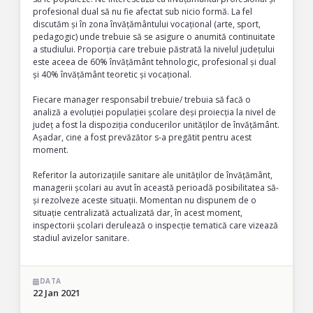
profesional dual să nu fie afectat sub nicio formă. La fel
discutăm și în zona învățământului vocațional (arte, sport,
pedagogic) unde trebuie să se asigure o anumită continuitate
a studiului. Proporția care trebuie păstrată la nivelul județului
este aceea de 60% învățământ tehnologic, profesional și dual
și 40% învățământ teoretic și vocațional.
Fiecare manager responsabil trebuie/ trebuia să facă o
analiză a evoluției populației școlare deși proiecția la nivel de
județ a fost la dispoziția conducerilor unităților de învățământ.
Așadar, cine a fost prevăzător s-a pregătit pentru acest
moment.
Referitor la autorizațiile sanitare ale unităților de învățământ,
managerii școlari au avut în această perioadă posibilitatea să-
și rezolveze aceste situații. Momentan nu dispunem de o
situație centralizată actualizată dar, în acest moment,
inspectorii școlari derulează o inspecție tematică care vizează
stadiul avizelor sanitare.
DATA
22 Jan 2021