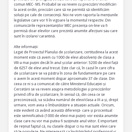
comun MEC- MS. Probabil se va reveni cu precizări/ modificări
la acest ordin, precizări care să ne permită să identificăm
soluții pe cale de consecință. Noi ne vom raporta la mențiunile
legislative care vor fi în vigoare la momentul respectiv. Din
comunicările reprezentanților MEC prezența on-line va fi
permisă doar elevilor care prezintă anumite afecțiuni sau care
sunt în izolare/ carantină.
Alte informații:
Legat de Proiectul Planului de școlarizare, certitudinea la acest
moment este că avem cu 1000 de elevi absolvenți de clasa a
VIII-a mai puțini decât în anul școlar anterior: 5200 de elevi față
de 6257 de elevi anul trecut. Este clar că, în cazul în care cifra
de școlarizare se va păstra în zona de fundamentare pe care
o avem în acest moment dispar aproximativ 37 de clase. Din
ceea ce ni s-a comunicat de către Ministerul Educației și
Cercetării se va reveni asupra metodologiei și precizărilor
privind cifra de școlarizare, în sensul că, din ceea ce se
preconizează, va scădea numărul de elevi/clasa a IX-a și, drept
urmare, vom avea o îmbunătățire a situației actuale. Oricum,
este evident că având această diferență- care și procentual
este semnificativă (1000 de elevi mai puțin)- vor exista anumite
clase care nu vor mai putea fi susținute anul viitor. E important
de reținut faptul că, nu clasele dispar ci nu mai sunt elevi care
să le populeze. Ne interesează ca învățământul profesional și