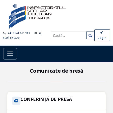
+40 0241 611 913
isj-
Login
cta@isjcta.ro
Comunicate de presă
CONFERINȚĂ DE PRESĂ