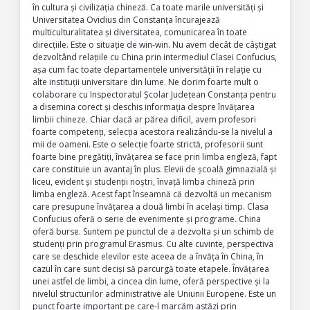
în cultura și civilizația chineză. Ca toate marile universități și
Universitatea Ovidius din Constanța încurajează
multiculturalitatea și diversitatea, comunicarea în toate
direcțiile. Este o situație de win-win. Nu avem decât de câștigat
dezvoltând relațiile cu China prin intermediul Clasei Confucius,
așa cum fac toate departamentele universității în relație cu
alte instituții universitare din lume. Ne dorim foarte mult o
colaborare cu Inspectoratul Școlar Județean Constanța pentru
a disemina corect și deschis informația despre învățarea
limbii chineze. Chiar dacă ar părea dificil, avem profesori
foarte competenți, selecția acestora realizându-se la nivelul a
mii de oameni. Este o selecție foarte strictă, profesorii sunt
foarte bine pregătiți, învățarea se face prin limba engleză, fapt
care constituie un avantaj în plus. Elevii de școală gimnazială și
liceu, evident și studenții noștri, învață limba chineză prin
limba engleză. Acest fapt înseamnă că dezvoltă un mecanism
care presupune învățarea a două limbi în același timp. Clasa
Confucius oferă o serie de evenimente și programe. China
oferă burse. Suntem pe punctul de a dezvolta și un schimb de
studenți prin programul Erasmus. Cu alte cuvinte, perspectiva
care se deschide elevilor este aceea de a învăța în China, în
cazul în care sunt deciși să parcurgă toate etapele. Învățarea
unei astfel de limbi, a cincea din lume, oferă perspective și la
nivelul structurilor administrative ale Uniunii Europene. Este un
punct foarte important pe care-l marcăm astăzi prin