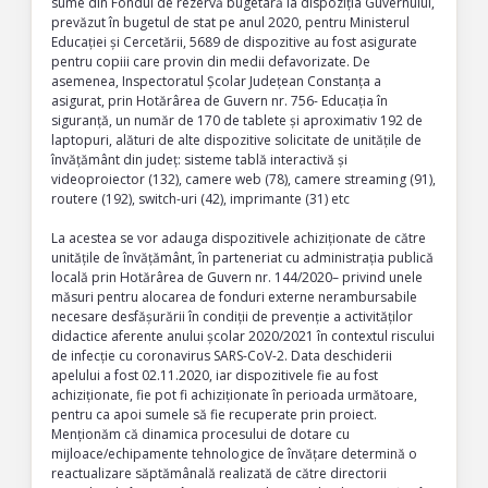
sume din Fondul de rezervă bugetară la dispoziția Guvernului,
prevăzut în bugetul de stat pe anul 2020, pentru Ministerul
Educației și Cercetării, 5689 de dispozitive au fost asigurate
pentru copiii care provin din medii defavorizate. De
asemenea, Inspectoratul Școlar Județean Constanța a
asigurat, prin Hotărârea de Guvern nr. 756- Educația în
siguranță, un număr de 170 de tablete și aproximativ 192 de
laptopuri, alături de alte dispozitive solicitate de unitățile de
învățământ din județ: sisteme tablă interactivă și
videoproiector (132), camere web (78), camere streaming (91),
routere (192), switch-uri (42), imprimante (31) etc
La acestea se vor adauga dispozitivele achiziționate de către
unitățile de învățământ, în parteneriat cu administrația publică
locală prin Hotărârea de Guvern nr. 144/2020– privind unele
măsuri pentru alocarea de fonduri externe nerambursabile
necesare desfășurării în condiții de prevenție a activităților
didactice aferente anului școlar 2020/2021 în contextul riscului
de infecție cu coronavirus SARS-CoV-2. Data deschiderii
apelului a fost 02.11.2020, iar dispozitivele fie au fost
achiziționate, fie pot fi achiziționate în perioada următoare,
pentru ca apoi sumele să fie recuperate prin proiect.
Menționăm că dinamica procesului de dotare cu
mijloace/echipamente tehnologice de învățare determină o
reactualizare săptămânală realizată de către directorii