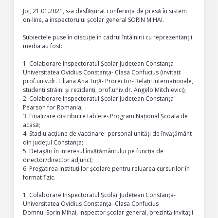
Joi, 21.01.2021, s-a desfășurat conferința de presă în sistem
on-line, a inspectorului școlar general SORIN MIHAI.
Subiectele puse în discuție în cadrul întâlnirii cu reprezentanții
media au fost:
1. Colaborare Inspectoratul Școlar Județean Constanța-
Universitatea Ovidius Constanța- Clasa Confucius (invitați:
prof.univ.dr. Liliana Ana Tuță- Prorector- Relații internaționale,
studenți străini și rezidenți, prof.univ.dr. Angelo Mitchievici);
2. Colaborare Inspectoratul Școlar Județean Constanța-
Pearson for Romania;
3. Finalizare distribuire tablete- Program Național Școala de
acasă;
4. Stadiu acțiune de vaccinare- personal unități de învățământ
din județul Constanța;
5. Detașări în interesul învățământului pe funcția de
director/director adjunct;
6. Pregătirea instituțiilor școlare pentru reluarea cursurilor în
format fizic.
1. Colaborare Inspectoratul Școlar Județean Constanța-
Universitatea Ovidius Constanța- Clasa Confucius
Domnul Sorin Mihai, inspector școlar general, prezintă invitații