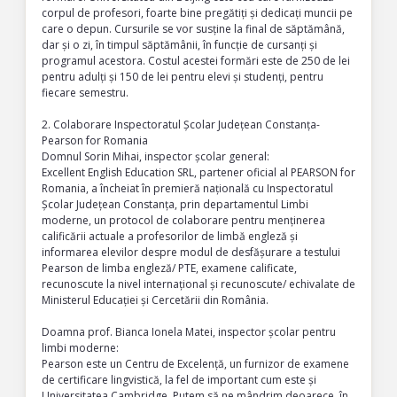
corpul de profesori, foarte bine pregătiți și dedicați muncii pe
care o depun. Cursurile se vor susține la final de săptămână,
dar și o zi, în timpul săptămânii, în funcție de cursanți și
programul acestora. Costul acestei formări este de 250 de lei
pentru adulți și 150 de lei pentru elevi și studenți, pentru
fiecare semestru.
2. Colaborare Inspectoratul Școlar Județean Constanța-
Pearson for Romania
Domnul Sorin Mihai, inspector școlar general:
Excellent English Education SRL, partener oficial al PEARSON for
Romania, a încheiat în premieră națională cu Inspectoratul
Școlar Județean Constanța, prin departamentul Limbi
moderne, un protocol de colaborare pentru menținerea
calificării actuale a profesorilor de limbă engleză și
informarea elevilor despre modul de desfășurare a testului
Pearson de limba engleză/ PTE, examene calificate,
recunoscute la nivel internațional și recunoscute/ echivalate de
Ministerul Educației și Cercetării din România.
Doamna prof. Bianca Ionela Matei, inspector școlar pentru
limbi moderne:
Pearson este un Centru de Excelență, un furnizor de examene
de certificare lingvistică, la fel de important cum este și
Universitatea Cambridge. Putem să ne mândrim deoarece, în