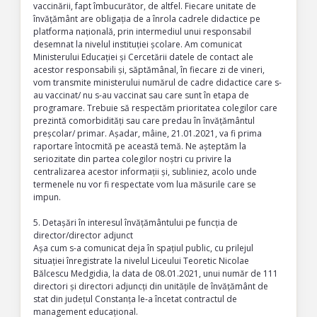
vaccinării, fapt îmbucurător, de altfel. Fiecare unitate de
învățământ are obligația de a înrola cadrele didactice pe
platforma națională, prin intermediul unui responsabil
desemnat la nivelul instituției școlare. Am comunicat
Ministerului Educației și Cercetării datele de contact ale
acestor responsabili și, săptămânal, în fiecare zi de vineri,
vom transmite ministerului numărul de cadre didactice care s-
au vaccinat/ nu s-au vaccinat sau care sunt în etapa de
programare. Trebuie să respectăm prioritatea colegilor care
prezintă comorbidități sau care predau în învățământul
preșcolar/ primar. Așadar, mâine, 21.01.2021, va fi prima
raportare întocmită pe această temă. Ne așteptăm la
seriozitate din partea colegilor noștri cu privire la
centralizarea acestor informații și, subliniez, acolo unde
termenele nu vor fi respectate vom lua măsurile care se
impun.
5. Detașări în interesul învățământului pe funcția de
director/director adjunct
Așa cum s-a comunicat deja în spațiul public, cu prilejul
situației înregistrate la nivelul Liceului Teoretic Nicolae
Bălcescu Medgidia, la data de 08.01.2021, unui număr de 111
directori și directori adjuncți din unitățile de învățământ de
stat din județul Constanța le-a încetat contractul de
management educațional.