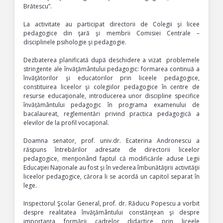
Brătescu”.
La activitate au participat directorii de Colegii şi licee
pedagogice din ţară şi membrii Comisiei Centrale –
disciplinele psihologie şi pedagogie.
Dezbaterea planificată după deschidere a vizat problemele
stringente ale învăţământului pedagogic: formarea continuă a
învăţătorilor şi educatorilor prin liceele pedagogice,
constituirea liceelor şi colegiilor pedagogice în centre de
resurse educaţionale, introducerea unor discipline specifice
învățământului pedagogic în programa examenului de
bacalaureat, reglementări privind practica pedagogică a
elevilor de la profil vocaţional.
Doamna senator, prof. univ.dr. Ecaterina Andronescu a
răspuns întrebărilor adresate de directorii liceelor
pedagogice, menţionând faptul că modificările aduse Legii
Educaţiei Naţionale au fost şi în vederea îmbunătăţirii activităţii
liceelor pedagogice, cărora li se acordă un capitol separat în
lege.
Inspectorul Şcolar General, prof. dr. Răducu Popescu a vorbit
despre realitatea învăţământului constănţean şi despre
importanţa formării cadrelor didactice prin liceele