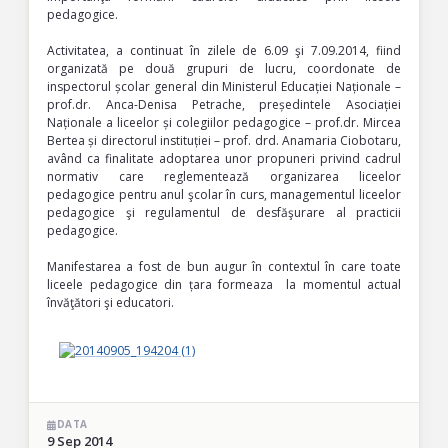
pedagogice.
Activitatea, a continuat în zilele de 6.09 şi 7.09.2014, fiind
organizată pe două grupuri de lucru, coordonate de
inspectorul școlar general din Ministerul Educației Naționale –
prof.dr. Anca-Denisa Petrache, președintele Asociației
Naționale a liceelor și colegiilor pedagogice – prof.dr. Mircea
Bertea și directorul instituției – prof. drd. Anamaria Ciobotaru,
având ca finalitate adoptarea unor propuneri privind cadrul
normativ care reglementează organizarea liceelor
pedagogice pentru anul şcolar în curs, managementul liceelor
pedagogice şi regulamentul de desfăşurare al practicii
pedagogice.
Manifestarea a fost de bun augur în contextul în care toate
liceele pedagogice din țara formeaza la momentul actual
învăţători şi educatori.
DATA
9 Sep 2014