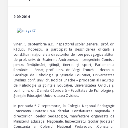
9.09.2014
Vineri, 5 septembrie a.c., inspectorul şcolar general, prof. dr.
Răducu Popescu, a participat la deschiderea oficială a
consfătuirii naţionale a directorilor de licee pedagogice alături
de prof. univ. dr. Ecaterina Andronescu – preşedinte Comisia
pentru învăţământ, ştiinţă, tineret şi sport, Parlamentul
României – Senat, prof. univ. dr. Virgil Frunză – decan al
Facultăţii de Psihologie şi Ştiinţele Educaţiei, Universitatea
Ovidius, conf. univ. dr. Rodica Enache – prodecan al Facultăţii
de Psihologie şi Ştiinţele Educaţiei, Universitatea Ovidius şi
conf. univ. dr. Daniela Căprioară – Facultatea de Psihologie şi
Ştiinţele Educaţiei, Universitatea Ovidius.
În perioada 5-7 septembrie, la Colegiul Național Pedagogic
Constantin Brătescu s-a derulat Consfătuirea naţională a
directorilor liceelor pedagogice, manifestare organizată de
Ministerul Educaţiei Naţionale, Inspectoratul Şcolar Judeţean
Constanţa şi Colegiul Naţional Pedagogic „Constantin