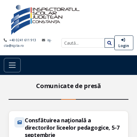
+40 0241 611 913
isj-
Login
cta@isjcta.ro
Comunicate de presă
Consfătuirea naţională a
directorilor liceelor pedagogice, 5-7
septembrie