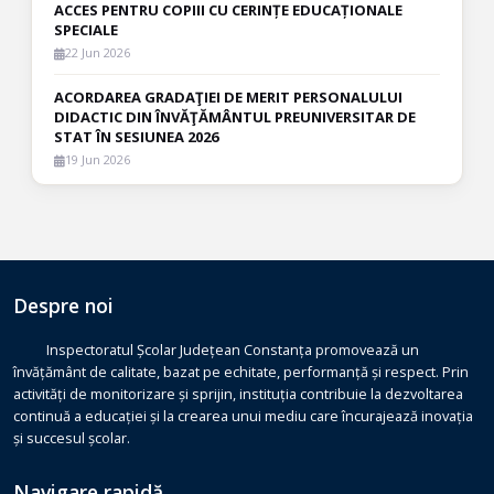
ACCES PENTRU COPIII CU CERINȚE EDUCAȚIONALE
SPECIALE
22 Jun 2026
ACORDAREA GRADAŢIEI DE MERIT PERSONALULUI
DIDACTIC DIN ÎNVĂŢĂMÂNTUL PREUNIVERSITAR DE
STAT ÎN SESIUNEA 2026
19 Jun 2026
Despre noi
Inspectoratul Școlar Județean Constanța promovează un
învățământ de calitate, bazat pe echitate, performanță și respect. Prin
activități de monitorizare și sprijin, instituția contribuie la dezvoltarea
continuă a educației și la crearea unui mediu care încurajează inovația
și succesul școlar.
Navigare rapidă