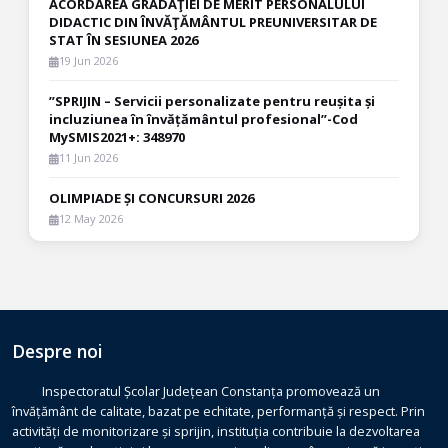
ACORDAREA GRADAŢIEI DE MERIT PERSONALULUI
DIDACTIC DIN ÎNVĂŢĂMÂNTUL PREUNIVERSITAR DE
STAT ÎN SESIUNEA 2026
19 Jun 2026
”SPRIJIN – Servicii personalizate pentru reușita și
incluziunea în învățământul profesional”-Cod
MySMIS2021+: 348970
11 Jun 2026
OLIMPIADE ȘI CONCURSURI 2026
12 May 2026
Despre noi
Inspectoratul Școlar Județean Constanța promovează un
învățământ de calitate, bazat pe echitate, performanță și respect. Prin
activități de monitorizare și sprijin, instituția contribuie la dezvoltarea