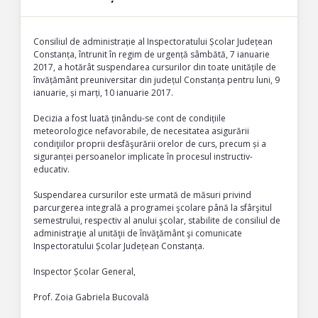
Consiliul de administrație al Inspectoratului Școlar Județean
Constanța, întrunit în regim de urgență sâmbătă, 7 ianuarie
2017, a hotărât suspendarea cursurilor din toate unitățile de
învățământ preuniversitar din județul Constanța pentru luni, 9
ianuarie, și marți, 10 ianuarie 2017.
Decizia a fost luată ținându-se cont de condițiile
meteorologice nefavorabile, de necesitatea asigurării
condiţiilor proprii desfăşurării orelor de curs, precum și a
siguranței persoanelor implicate în procesul instructiv-
educativ.
Suspendarea cursurilor este urmată de măsuri privind
parcurgerea integrală a programei şcolare până la sfârşitul
semestrului, respectiv al anului şcolar, stabilite de consiliul de
administraţie al unităţii de învăţământ şi comunicate
Inspectoratului Școlar Județean Constanța.
Inspector Școlar General,
Prof. Zoia Gabriela Bucovală