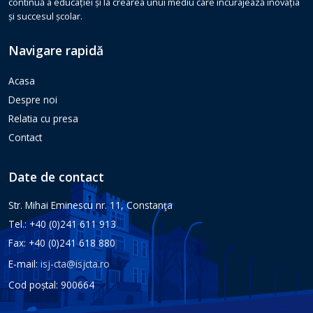
continuă a educației și la crearea unui mediu care încurajează inovația
și succesul școlar.
Navigare rapidă
Acasa
Despre noi
Relatia cu presa
Contact
Date de contact
Str. Mihai Eminescu nr. 11, Constanţa
Tel.: +40 (0)241 611 913
Fax: +40 (0)241 618 880
E-mail:
isj-cta@isjcta.ro
Cod poștal: 900664