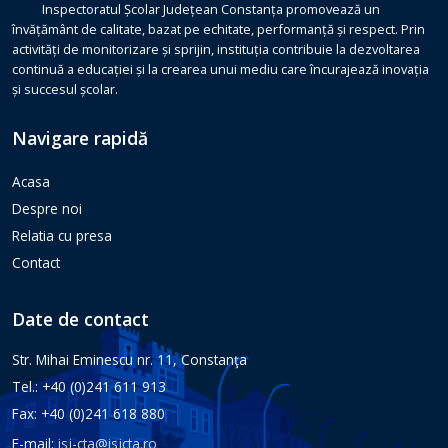
Inspectoratul Școlar Județean Constanța promovează un
învățământ de calitate, bazat pe echitate, performanță și respect. Prin
activități de monitorizare și sprijin, instituția contribuie la dezvoltarea
continuă a educației și la crearea unui mediu care încurajează inovația
și succesul școlar.
Navigare rapidă
Acasa
Despre noi
Relatia cu presa
Contact
Date de contact
Str. Mihai Eminescu nr. 11, Constanţa
Tel.: +40 (0)241 611 913
Fax: +40 (0)241 618 880
E-mail:
isj-cta@isjcta.ro