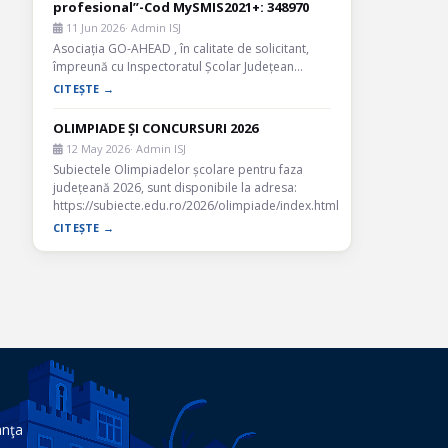
profesional”-Cod MySMIS2021+: 348970
11 Jun 2026
· Admin ISJ
Asociația GO-AHEAD , în calitate de solicitant,
împreună cu Inspectoratul Școlar Județean…
CITEȘTE →
OLIMPIADE ȘI CONCURSURI 2026
12 May 2026
· Admin ISJ
Subiectele Olimpiadelor școlare pentru faza
județeană 2026, sunt disponibile la adresa:
https://subiecte.edu.ro/2026/olimpiade/index.html
CITEȘTE →
anţa