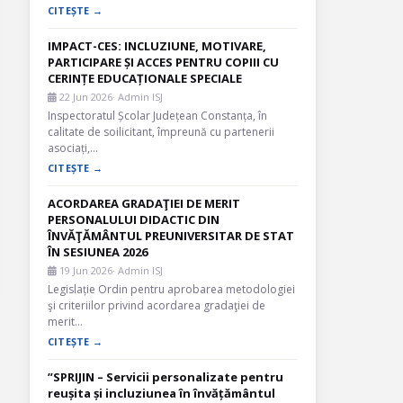
CITEȘTE →
IMPACT-CES: INCLUZIUNE, MOTIVARE,
PARTICIPARE ȘI ACCES PENTRU COPIII CU
CERINȚE EDUCAȚIONALE SPECIALE
22 Jun 2026
· Admin ISJ
Inspectoratul Școlar Județean Constanța, în
calitate de soilicitant, împreună cu partenerii
asociați,…
CITEȘTE →
ACORDAREA GRADAŢIEI DE MERIT
PERSONALULUI DIDACTIC DIN
ÎNVĂŢĂMÂNTUL PREUNIVERSITAR DE STAT
ÎN SESIUNEA 2026
19 Jun 2026
· Admin ISJ
Legislație Ordin pentru aprobarea metodologiei
şi criteriilor privind acordarea gradaţiei de
merit…
CITEȘTE →
”SPRIJIN – Servicii personalizate pentru
reușita și incluziunea în învățământul