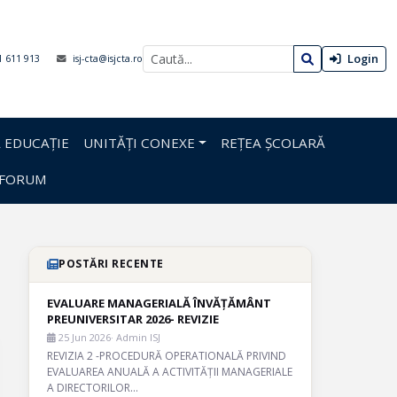
Login
1 611 913
isj-cta@isjcta.ro
 EDUCAȚIE
UNITĂȚI CONEXE
REȚEA ȘCOLARĂ
FORUM
POSTĂRI RECENTE
EVALUARE MANAGERIALĂ ÎNVĂȚĂMÂNT
PREUNIVERSITAR 2026- REVIZIE
25 Jun 2026
· Admin ISJ
REVIZIA 2 -PROCEDURĂ OPERATIONALĂ PRIVIND
EVALUAREA ANUALĂ A ACTIVITĂȚII MANAGERIALE
A DIRECTORILOR…