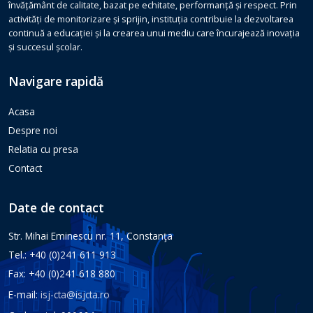
învățământ de calitate, bazat pe echitate, performanță și respect. Prin
activități de monitorizare și sprijin, instituția contribuie la dezvoltarea
continuă a educației și la crearea unui mediu care încurajează inovația
și succesul școlar.
Navigare rapidă
Acasa
Despre noi
Relatia cu presa
Contact
Date de contact
Str. Mihai Eminescu nr. 11, Constanţa
Tel.: +40 (0)241 611 913
Fax: +40 (0)241 618 880
E-mail:
isj-cta@isjcta.ro