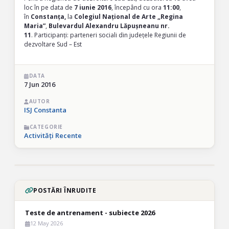
loc în pe data de
7 iunie 2016
, începând cu ora
11:00
,
în
Constanța,
la
Colegiul Național de Arte „Regina
Maria”
,
Bulevardul Alexandru Lăpușneanu nr.
11
. Participanți: parteneri sociali din județele Regiunii de
dezvoltare Sud – Est
DATA
7 Jun 2016
AUTOR
ISJ Constanta
CATEGORIE
Activități Recente
POSTĂRI ÎNRUDITE
Teste de antrenament - subiecte 2026
12 May 2026