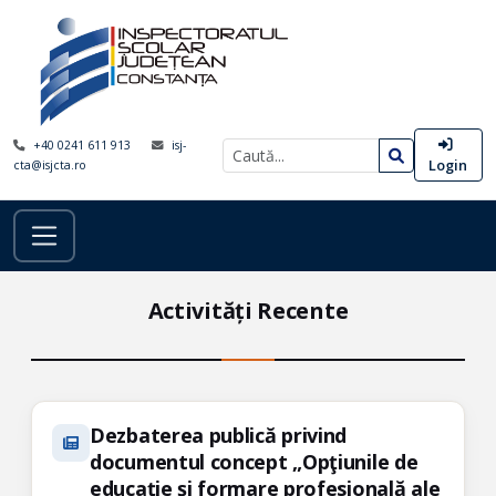
+40 0241 611 913
isj-
Login
cta@isjcta.ro
Activități Recente
Dezbaterea publică privind
documentul concept „Opţiunile de
educaţie şi formare profesională ale