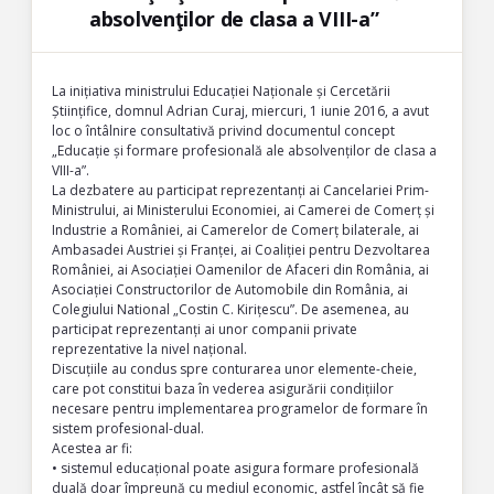
absolvenţilor de clasa a VIII-a”
La inițiativa ministrului Educației Naționale și Cercetării
Științifice, domnul Adrian Curaj, miercuri, 1 iunie 2016, a avut
loc o întâlnire consultativă privind documentul concept
„Educație și formare profesională ale absolvenților de clasa a
VIII-a”.
La dezbatere au participat reprezentanți ai Cancelariei Prim-
Ministrului, ai Ministerului Economiei, ai Camerei de Comerț și
Industrie a României, ai Camerelor de Comerț bilaterale, ai
Ambasadei Austriei și Franței, ai Coaliției pentru Dezvoltarea
României, ai Asociației Oamenilor de Afaceri din România, ai
Asociației Constructorilor de Automobile din România, ai
Colegiului National „Costin C. Kirițescu”. De asemenea, au
participat reprezentanți ai unor companii private
reprezentative la nivel național.
Discuțiile au condus spre conturarea unor elemente-cheie,
care pot constitui baza în vederea asigurării condițiilor
necesare pentru implementarea programelor de formare în
sistem profesional-dual.
Acestea ar fi:
• sistemul educațional poate asigura formare profesională
duală doar împreună cu mediul economic, astfel încât să fie