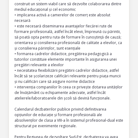
construit un sistem viabil care să dezvolte colaborarea dintre
mediul educațional și cel economic
• implicarea activă a camerelor de comerț este absolut
necesară
• este necesară diseminarea avantajelor fiecărei rute de
formare profesională, astfel încât elevii, împreună cu părintii,
să poată opta pentru ruta de formare în cunoștință de cauză;
orientarea și consilierea profesională de calitate a elevilor, ca
și consilierea părinților, sunt esențiale
• formarea cadrelor didactice, pregătirea pedagogică a
tutorilor constituie elemente importante în asigurarea unei
pregătiri relevante a elevilor
• necesitatea flexibilizării pregătirii cadrelor didactice, astfel
încât să se școlarizeze calificări relevante pentru piața muncii
și nu calificări care să asigure norme didactice
• intervenția companiilor în ceea ce privește dotarea unităților
de învățământ cu echipamente adecvate, astfel încât
atelierele/laboratoarele din școli să devină funcționale.
Calendarul dezbaterilor publice privind definitivarea
opțiunilor de educație și formare profesională ale
absolvenților de clasa a VIII-a în sistemul profesional-dual este
structurat pe evenimente regionale.
Pentru Regiunea de dezvoltare Sud-Est, dezbaterea va avea