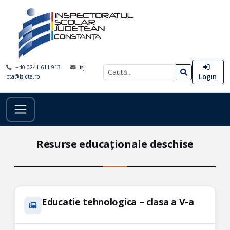
+40 0241 611 913
isj-
Login
cta@isjcta.ro
Resurse educaționale deschise
Educatie tehnologica – clasa a V-a