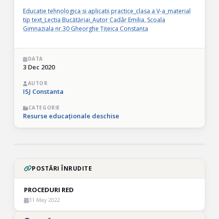
Educatie tehnologica si aplicatii practice_clasa a V-a_material
tip text_Lectia Bucătăriai_Autor Cadâr Emilia, Scoala
Gimnaziala nr.30 Gheorghe Țițeica Constanța
DATA
3 Dec 2020
AUTOR
ISJ Constanta
CATEGORIE
Resurse educaționale deschise
POSTĂRI ÎNRUDITE
PROCEDURI RED
31 May 2022