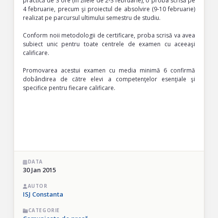
practică de 3 ore (în zilele de 2-3 februarie), o proba scrisă pe
4 februarie, precum şi proiectul de absolvire (9-10 februarie)
realizat pe parcursul ultimului semestru de studiu.
Conform noii metodologii de certificare, proba scrisă va avea
subiect unic pentru toate centrele de examen cu aceeaşi
calificare.
Promovarea acestui examen cu media minimă 6 confirmă
dobândirea de către elevi a competenţelor esenţiale şi
specifice pentru fiecare calificare.
DATA
30 Jan 2015
AUTOR
ISJ Constanta
CATEGORIE