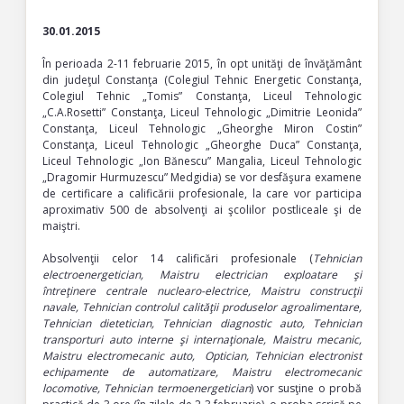
30.01.2015
În perioada 2-11 februarie 2015, în opt unităţi de învăţământ
din judeţul Constanţa (Colegiul Tehnic Energetic Constanţa,
Colegiul Tehnic „Tomis” Constanţa, Liceul Tehnologic
„C.A.Rosetti” Constanţa, Liceul Tehnologic „Dimitrie Leonida”
Constanţa, Liceul Tehnologic „Gheorghe Miron Costin”
Constanţa, Liceul Tehnologic „Gheorghe Duca” Constanţa,
Liceul Tehnologic „Ion Bănescu” Mangalia, Liceul Tehnologic
„Dragomir Hurmuzescu” Medgidia) se vor desfăşura examene
de certificare a calificării profesionale, la care vor participa
aproximativ 500 de absolvenţi ai şcolilor postliceale şi de
maiştri.
Absolvenţii celor 14 calificări profesionale (
Tehnician
electroenergetician, Maistru electrician exploatare şi
întreţinere centrale nuclearo-electrice, Maistru construcţii
navale, Tehnician controlul calităţii produselor agroalimentare,
Tehnician dietetician, Tehnician diagnostic auto, Tehnician
transporturi auto interne şi internaţionale, Maistru mecanic,
Maistru electromecanic auto, Optician, Tehnician electronist
echipamente de automatizare, Maistru electromecanic
locomotive, Tehnician termoenergetician
) vor susţine o probă