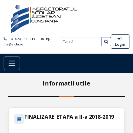
+40 0241 611 913
isj-
Login
cta@isjcta.ro
Informatii utile
FINALIZARE ETAPA a II-a 2018-2019