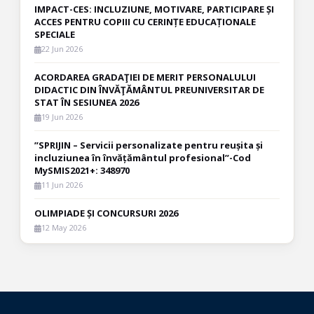
IMPACT-CES: INCLUZIUNE, MOTIVARE, PARTICIPARE ȘI
ACCES PENTRU COPIII CU CERINȚE EDUCAȚIONALE
SPECIALE
22 Jun 2026
ACORDAREA GRADAŢIEI DE MERIT PERSONALULUI
DIDACTIC DIN ÎNVĂŢĂMÂNTUL PREUNIVERSITAR DE
STAT ÎN SESIUNEA 2026
19 Jun 2026
”SPRIJIN – Servicii personalizate pentru reușita și
incluziunea în învățământul profesional”-Cod
MySMIS2021+: 348970
11 Jun 2026
OLIMPIADE ȘI CONCURSURI 2026
12 May 2026