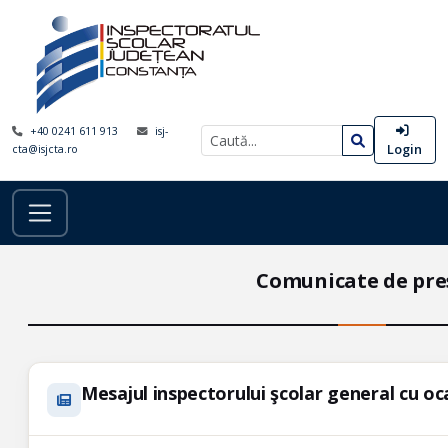
+40 0241 611 913
isj-
Login
cta@isjcta.ro
Comunicate de pre
Mesajul inspectorului şcolar general cu oc