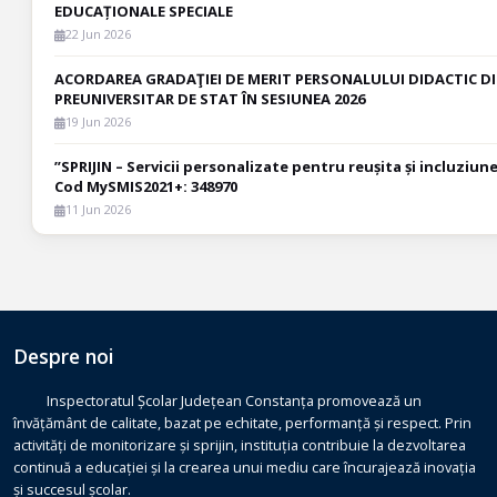
EDUCAȚIONALE SPECIALE
22 Jun 2026
ACORDAREA GRADAŢIEI DE MERIT PERSONALULUI DIDACTIC 
PREUNIVERSITAR DE STAT ÎN SESIUNEA 2026
19 Jun 2026
”SPRIJIN – Servicii personalizate pentru reușita și incluziu
Cod MySMIS2021+: 348970
11 Jun 2026
Despre noi
Inspectoratul Școlar Județean Constanța promovează un
învățământ de calitate, bazat pe echitate, performanță și respect. Prin
activități de monitorizare și sprijin, instituția contribuie la dezvoltarea
continuă a educației și la crearea unui mediu care încurajează inovația
și succesul școlar.