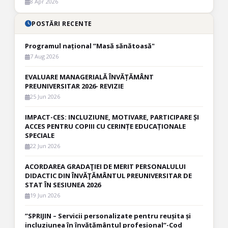
8 Apr 2026
POSTĂRI RECENTE
Programul național ”Masă sănătoasă"
7 Aug 2026
EVALUARE MANAGERIALĂ ÎNVĂȚĂMÂNT
PREUNIVERSITAR 2026- REVIZIE
25 Jun 2026
IMPACT-CES: INCLUZIUNE, MOTIVARE, PARTICIPARE ȘI
ACCES PENTRU COPIII CU CERINȚE EDUCAȚIONALE
SPECIALE
22 Jun 2026
ACORDAREA GRADAŢIEI DE MERIT PERSONALULUI
DIDACTIC DIN ÎNVĂŢĂMÂNTUL PREUNIVERSITAR DE
STAT ÎN SESIUNEA 2026
19 Jun 2026
”SPRIJIN – Servicii personalizate pentru reușita și
incluziunea în învățământul profesional”-Cod