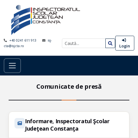
+40 0241 611 913
isj-
Login
cta@isjcta.ro
Comunicate de presă
Informare, Inspectoratul Şcolar
Judeţean Constanţa