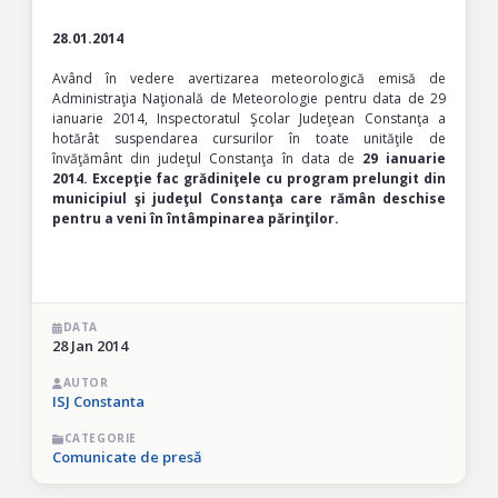
28.01.2014
Având în vedere avertizarea meteorologică emisă de
Administraţia Naţională de Meteorologie pentru data de 29
ianuarie 2014, Inspectoratul Şcolar Judeţean Constanţa a
hotărât suspendarea cursurilor în toate unităţile de
învăţământ din judeţul Constanţa în data de
29 ianuarie
2014. Excepţie fac grădiniţele cu program prelungit din
municipiul şi judeţul Constanţa care rămân deschise
pentru a veni în întâmpinarea părinţilor.
DATA
28 Jan 2014
AUTOR
ISJ Constanta
CATEGORIE
Comunicate de presă