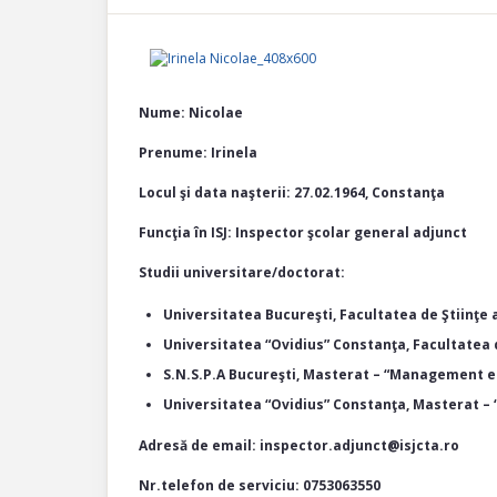
Nume: Nicolae
Prenume: Irinela
Locul şi data naşterii: 27.02.1964, Constanţa
Funcţia în ISJ: Inspector şcolar general adjunct
Studii universitare/doctorat:
Universitatea Bucureşti, Facultatea de Ştiinţe a
Universitatea “Ovidius” Constanţa, Facultatea 
S.N.S.P.A Bucureşti, Masterat – “Management ed
Universitatea “Ovidius” Constanţa, Masterat – “
Adresă de email: inspector.adjunct@isjcta.ro
Nr.telefon de serviciu: 0753063550