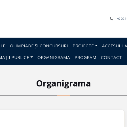
+40 024
LE
OLIMPIADE ŞI CONCURSURI
PROIECTE
ACCESUL LA
AȚII PUBLICE
ORGANIGRAMA
PROGRAM
CONTACT
Organigrama