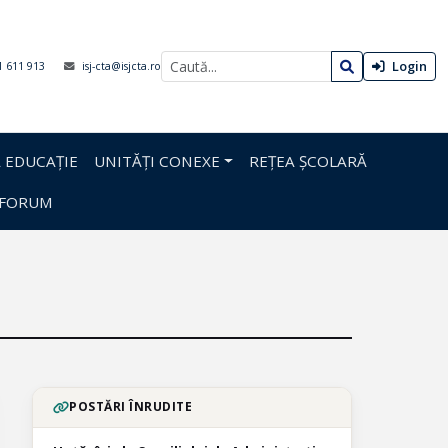
Login
1 611 913
isj-cta@isjcta.ro
 EDUCAȚIE
UNITĂȚI CONEXE
REȚEA ȘCOLARĂ
FORUM
POSTĂRI ÎNRUDITE