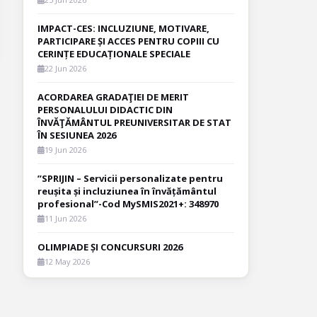
IMPACT-CES: INCLUZIUNE, MOTIVARE,
PARTICIPARE ȘI ACCES PENTRU COPIII CU
CERINȚE EDUCAȚIONALE SPECIALE
22 Jun 2026
ACORDAREA GRADAŢIEI DE MERIT
PERSONALULUI DIDACTIC DIN
ÎNVĂŢĂMÂNTUL PREUNIVERSITAR DE STAT
ÎN SESIUNEA 2026
19 Jun 2026
”SPRIJIN – Servicii personalizate pentru
reușita și incluziunea în învățământul
profesional”-Cod MySMIS2021+: 348970
11 Jun 2026
OLIMPIADE ȘI CONCURSURI 2026
12 May 2026