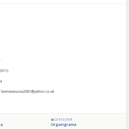
r
-2011)
ța
 / laviniaseucea2001@yahoo.co.uk
CATEGORIE
ta
Organigrama