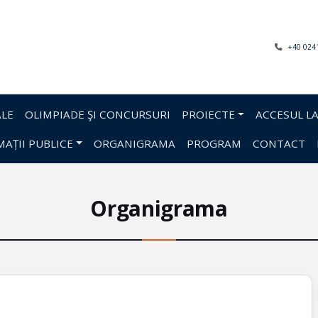
+40 024
LE
OLIMPIADE ŞI CONCURSURI
PROIECTE
ACCESUL LA
AȚII PUBLICE
ORGANIGRAMA
PROGRAM
CONTACT
Organigrama