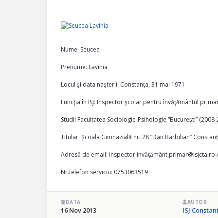
Nume: Seucea
Prenume: Lavinia
Locul şi data naşterii: Constanţa, 31 mai 1971
Funcţia în ISJ: Inspector şcolar pentru învăţământul prima
Studii Facultatea Sociologie-Psihologie “Bucureşti” (2008
Titular: Școala Gimnazială nr. 28 ”Dan Barbilian” Constan
Adresă de email: inspector.invăţământ.primar@isjcta.ro
Nr.telefon serviciu: 0753063519
DATA
AUTOR
16 Nov 2013
ISJ Constan