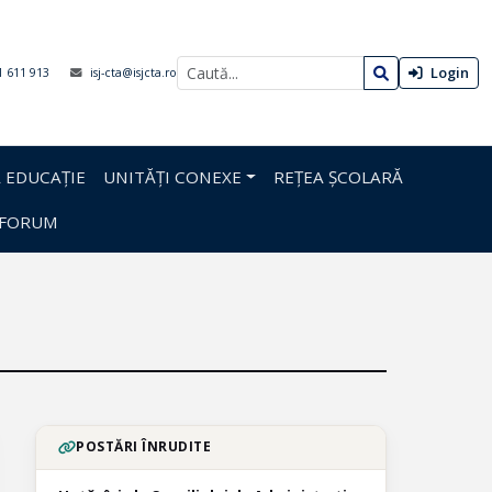
Login
1 611 913
isj-cta@isjcta.ro
 EDUCAȚIE
UNITĂȚI CONEXE
REȚEA ȘCOLARĂ
FORUM
POSTĂRI ÎNRUDITE