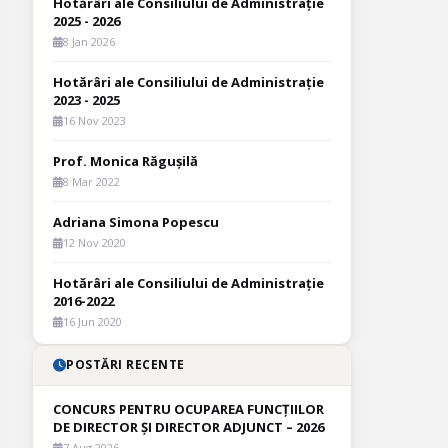
Hotărâri ale Consiliului de Administrație
2025 - 2026
8 Jan 2026
Hotărâri ale Consiliului de Administrație
2023 - 2025
16 Nov 2023
Prof. Monica Răgușilă
8 Mar 2022
Adriana Simona Popescu
12 Nov 2020
Hotărâri ale Consiliului de Administrație
2016-2022
16 Jun 2020
POSTĂRI RECENTE
CONCURS PENTRU OCUPAREA FUNCȚIILOR
DE DIRECTOR ȘI DIRECTOR ADJUNCT – 2026
7 Aug 2026