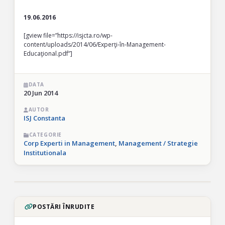
19.06.2016
[gview file=”https://isjcta.ro/wp-
content/uploads/2014/06/Experţi-în-Management-
Educaţional.pdf”]
DATA
20 Jun 2014
AUTOR
ISJ Constanta
CATEGORIE
Corp Experti in Management
,
Management / Strategie
Institutionala
POSTĂRI ÎNRUDITE