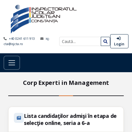
+40 0241 611 913
isj-
Login
cta@isjcta.ro
Corp Experti in Management
Lista candidaţilor admişi în etapa de
selecţie online, seria a 6-a