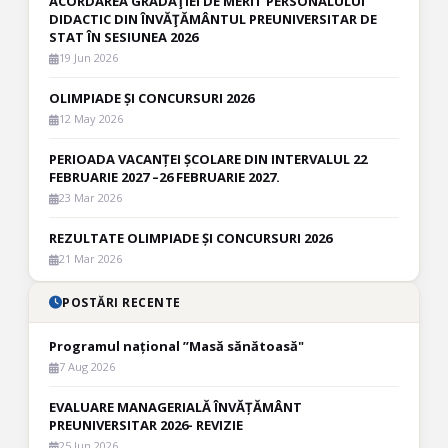
ACORDAREA GRADAŢIEI DE MERIT PERSONALULUI
DIDACTIC DIN ÎNVĂŢĂMÂNTUL PREUNIVERSITAR DE
STAT ÎN SESIUNEA 2026
19 Jun 2026
OLIMPIADE ȘI CONCURSURI 2026
12 May 2026
PERIOADA VACANȚEI ȘCOLARE DIN INTERVALUL 22
FEBRUARIE 2027 –26 FEBRUARIE 2027.
23 Mar 2026
REZULTATE OLIMPIADE ȘI CONCURSURI 2026
21 Mar 2026
POSTĂRI RECENTE
Programul național ”Masă sănătoasă"
7 Aug 2026
EVALUARE MANAGERIALĂ ÎNVĂȚĂMÂNT
PREUNIVERSITAR 2026- REVIZIE
25 Jun 2026