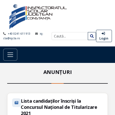
+40 0241 611 913
isj-
Login
cta@isjcta.ro
ANUNȚURI
Lista candidaților înscriși la
Concursul Național de Titularizare
2021