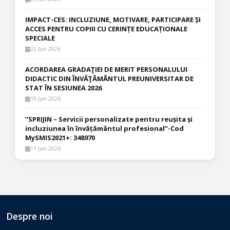
IMPACT-CES: INCLUZIUNE, MOTIVARE, PARTICIPARE ȘI
ACCES PENTRU COPIII CU CERINȚE EDUCAȚIONALE
SPECIALE
22 Jun 2026
ACORDAREA GRADAŢIEI DE MERIT PERSONALULUI
DIDACTIC DIN ÎNVĂŢĂMÂNTUL PREUNIVERSITAR DE
STAT ÎN SESIUNEA 2026
19 Jun 2026
”SPRIJIN – Servicii personalizate pentru reușita și
incluziunea în învățământul profesional”-Cod
MySMIS2021+: 348970
11 Jun 2026
Despre noi