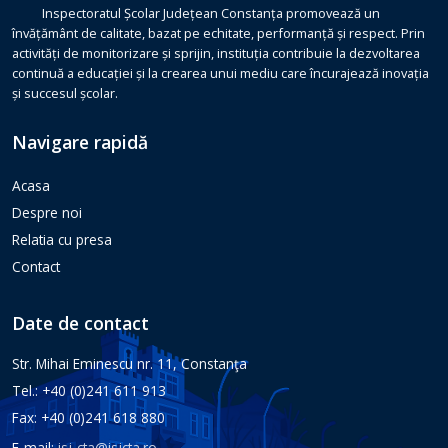
Inspectoratul Școlar Județean Constanța promovează un
învățământ de calitate, bazat pe echitate, performanță și respect. Prin
activități de monitorizare și sprijin, instituția contribuie la dezvoltarea
continuă a educației și la crearea unui mediu care încurajează inovația
și succesul școlar.
Navigare rapidă
Acasa
Despre noi
Relatia cu presa
Contact
Date de contact
Str. Mihai Eminescu nr. 11, Constanţa
Tel.: +40 (0)241 611 913
Fax: +40 (0)241 618 880
E-mail:
isj-cta@isjcta.ro