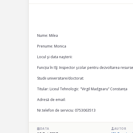
Nume: Milea
Prenume: Monica
Locul şi data naşterii:
Funcția în ISJ: Inspector şcolar pentru dezvoltarea resur
Studii universitare/doctorat:
Titular: Liceul Tehnologic ”Virgil Madgearu” Constanța
Adresă de email:
Nr.telefon de serviciu: 0753063513
DATA
AUTOR