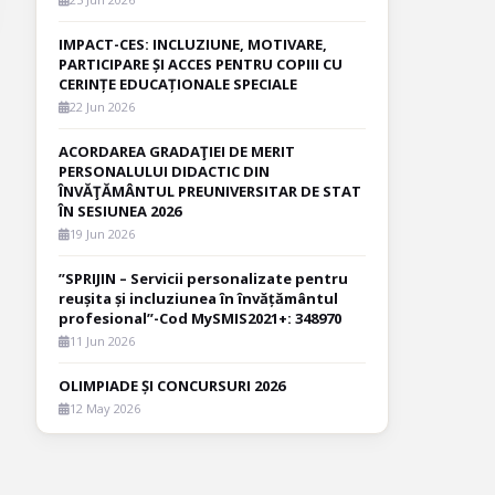
IMPACT-CES: INCLUZIUNE, MOTIVARE,
PARTICIPARE ȘI ACCES PENTRU COPIII CU
CERINȚE EDUCAȚIONALE SPECIALE
22 Jun 2026
ACORDAREA GRADAŢIEI DE MERIT
PERSONALULUI DIDACTIC DIN
ÎNVĂŢĂMÂNTUL PREUNIVERSITAR DE STAT
ÎN SESIUNEA 2026
19 Jun 2026
”SPRIJIN – Servicii personalizate pentru
reușita și incluziunea în învățământul
profesional”-Cod MySMIS2021+: 348970
11 Jun 2026
OLIMPIADE ȘI CONCURSURI 2026
12 May 2026