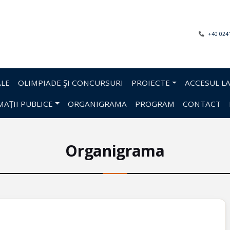
+40 024
LE
OLIMPIADE ŞI CONCURSURI
PROIECTE
ACCESUL LA
AȚII PUBLICE
ORGANIGRAMA
PROGRAM
CONTACT
Organigrama