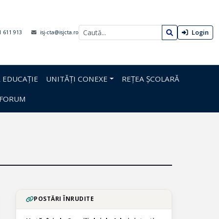
Login
1 611 913
isj-cta@isjcta.ro
 EDUCAȚIE
UNITĂȚI CONEXE
REȚEA ȘCOLARĂ
FORUM
POSTĂRI ÎNRUDITE