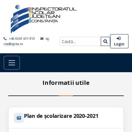
+40 0241 611 913
isj-
Login
cta@isjcta.ro
Informatii utile
Plan de școlarizare 2020-2021