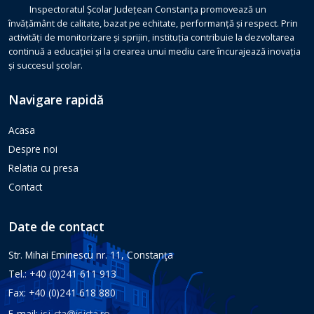
Inspectoratul Școlar Județean Constanța promovează un
învățământ de calitate, bazat pe echitate, performanță și respect. Prin
activități de monitorizare și sprijin, instituția contribuie la dezvoltarea
continuă a educației și la crearea unui mediu care încurajează inovația
și succesul școlar.
Navigare rapidă
Acasa
Despre noi
Relatia cu presa
Contact
Date de contact
Str. Mihai Eminescu nr. 11, Constanţa
Tel.: +40 (0)241 611 913
Fax: +40 (0)241 618 880
E-mail:
isj-cta@isjcta.ro