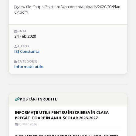
[gview file=”https://isjcta.ro/wp-content/uploads/2020/03/Plan-
CP.pdf”]
DATA
24 Feb 2020
AUTOR
ISJ Constanta
CATEGORIE
Informatii utile
POSTĂRI ÎNRUDITE
INFORMAȚII UTILE PENTRU ÎNSCRIEREA ÎN CLASA
PREGĂTITOARE ÎN ANUL ȘCOLAR 2026-2027
20 Mar 2026