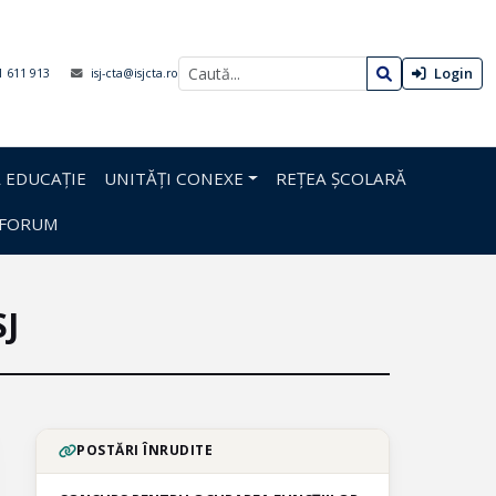
Login
1 611 913
isj-cta@isjcta.ro
 EDUCAȚIE
UNITĂȚI CONEXE
REȚEA ȘCOLARĂ
FORUM
SJ
POSTĂRI ÎNRUDITE