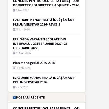
CONCURS PENTRU OCUPAREA FUNCȚIILOR
DE DIRECTOR ȘI DIRECTOR ADJUNCT – 2026
7 Aug 2026
EVALUARE MANAGERIALĂ ÎNVĂȚĂMÂNT
PREUNIVERSITAR 2026- REVIZIE
25 Jun 2026
PERIOADA VACANȚEI ȘCOLARE DIN
INTERVALUL 22 FEBRUARIE 2027 –26
FEBRUARIE 2027.
23 Mar 2026
Plan managerial 2025-2026
16 Feb 2026
EVALUARE MANAGERIALĂ ÎNVĂȚĂMÂNT
PREUNIVERSITAR 2026
6 Nov 2025
POSTĂRI RECENTE
CONCURS PENTRU OCUPAREA FUNCȚIILOR