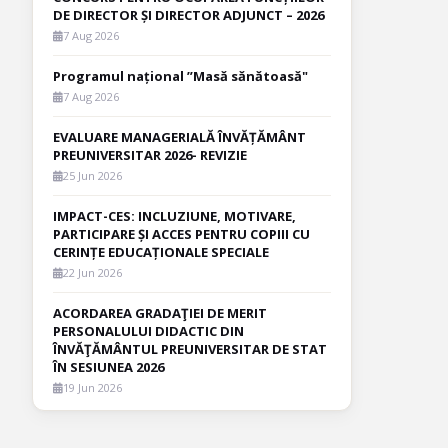
DE DIRECTOR ȘI DIRECTOR ADJUNCT – 2026
7 Aug 2026
Programul național ”Masă sănătoasă"
7 Aug 2026
EVALUARE MANAGERIALĂ ÎNVĂȚĂMÂNT
PREUNIVERSITAR 2026- REVIZIE
25 Jun 2026
IMPACT-CES: INCLUZIUNE, MOTIVARE,
PARTICIPARE ȘI ACCES PENTRU COPIII CU
CERINȚE EDUCAȚIONALE SPECIALE
22 Jun 2026
ACORDAREA GRADAŢIEI DE MERIT
PERSONALULUI DIDACTIC DIN
ÎNVĂŢĂMÂNTUL PREUNIVERSITAR DE STAT
ÎN SESIUNEA 2026
19 Jun 2026