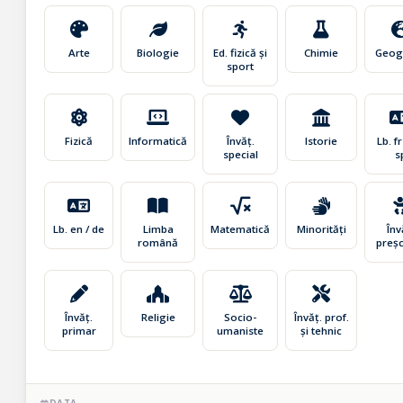
Arte
Biologie
Ed. fizică și
Chimie
Geog
sport
Fizică
Informatică
Învăț.
Istorie
Lb. fr 
special
s
Lb. en / de
Limba
Matematică
Minorități
Înv
română
preșc
Învăț.
Religie
Socio-
Învăț. prof.
primar
umaniste
și tehnic