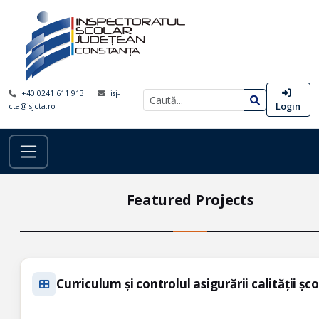
+40 0241 611 913
isj-
Login
cta@isjcta.ro
Featured Projects
Curriculum și controlul asigurării calității șc