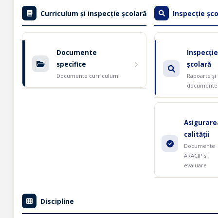
Curriculum și inspecție școlară
Inspecție șco
Documente
Inspecție
specifice
școlară
Documente curriculum
Rapoarte și
documente
Asigurare
calității
Documente
ARACIP și
evaluare
Discipline