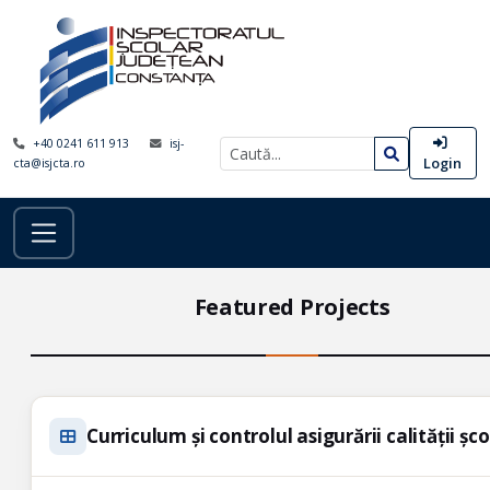
+40 0241 611 913
isj-
Login
cta@isjcta.ro
Featured Projects
Curriculum și controlul asigurării calității șc