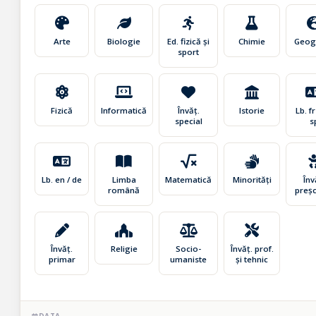
Arte
Biologie
Ed. fizică și
Chimie
Geog
sport
Fizică
Informatică
Învăț.
Istorie
Lb. fr 
special
s
Lb. en / de
Limba
Matematică
Minorități
Înv
română
preșc
Învăț.
Religie
Socio-
Învăț. prof.
primar
umaniste
și tehnic