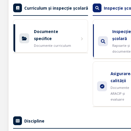
Curriculum și inspecție școlară
Inspecție șco
Documente
Inspecție
specifice
școlară
Documente curriculum
Rapoarte și
documente
Asigurare
calității
Documente
ARACIP și
evaluare
Discipline