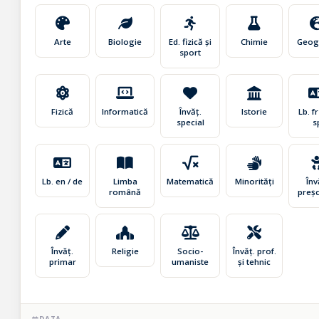
Arte
Biologie
Ed. fizică și
Chimie
Geog
sport
Fizică
Informatică
Învăț.
Istorie
Lb. fr 
special
s
Lb. en / de
Limba
Matematică
Minorități
Înv
română
preșc
Învăț.
Religie
Socio-
Învăț. prof.
primar
umaniste
și tehnic