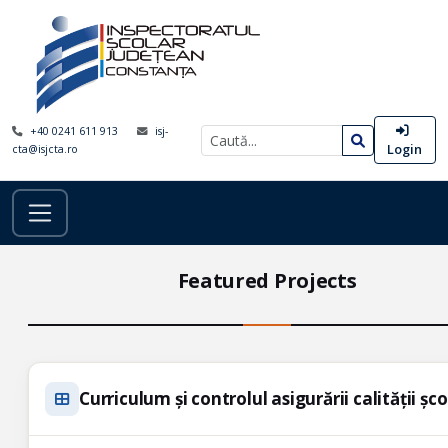
+40 0241 611 913
isj-
Login
cta@isjcta.ro
Featured Projects
Curriculum și controlul asigurării calității șc