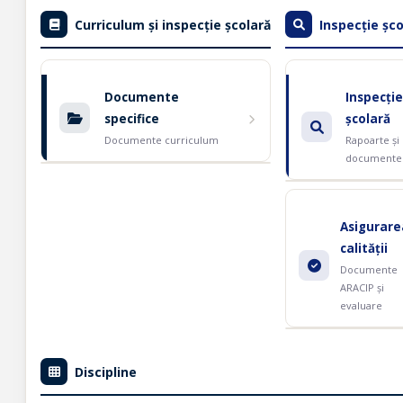
Curriculum și inspecție școlară
Inspecție șco
Documente
Inspecție
specifice
școlară
Documente curriculum
Rapoarte și
documente
Asigurare
calității
Documente
ARACIP și
evaluare
Discipline