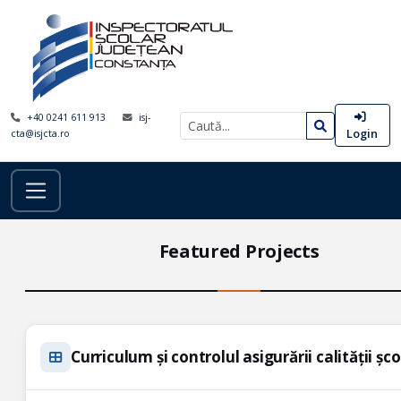
+40 0241 611 913
isj-
Login
cta@isjcta.ro
Featured Projects
Curriculum și controlul asigurării calității șc