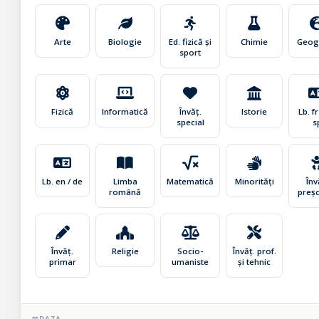
Arte
Biologie
Ed. fizică și
Chimie
Geog
sport
Fizică
Informatică
Învăț.
Istorie
Lb. fr 
special
s
Lb. en / de
Limba
Matematică
Minorități
Înv
română
preșc
Învăț.
Religie
Socio-
Învăț. prof.
primar
umaniste
și tehnic