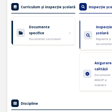
Curriculum și inspecție școlară
Inspecție șco
Documente
Inspecție
specifice
școlară
Documente curriculum
Rapoarte și
documente
Asigurare
calității
Documente
ARACIP și
evaluare
Discipline