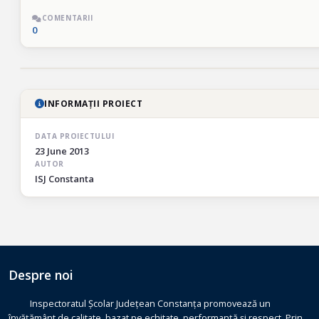
COMENTARII
0
INFORMAȚII PROIECT
DATA PROIECTULUI
23 June 2013
AUTOR
ISJ Constanta
Despre noi
Inspectoratul Școlar Județean Constanța promovează un
învățământ de calitate, bazat pe echitate, performanță și respect. Prin