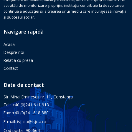
activități de monitorizare și sprijin, instituția contribuie la dezvoltarea
continuă a educației și la crearea unui mediu care încurajează inovația
și succesul școlar.
Navigare rapidă
Acasa
Despre noi
Relatia cu presa
Contact
Date de contact
Str. Mihai Eminescu nr. 11, Constanţa
Tel.: +40 (0)241 611 913
Fax: +40 (0)241 618 880
E-mail:
isj-cta@isjcta.ro
Cod poștal: 900664