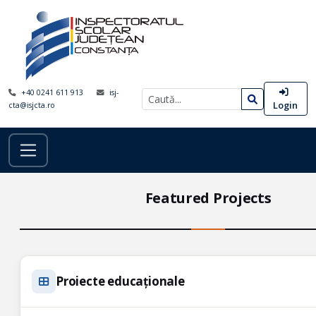
+40 0241 611 913
isj-
Login
cta@isjcta.ro
Featured Projects
Proiecte educaționale