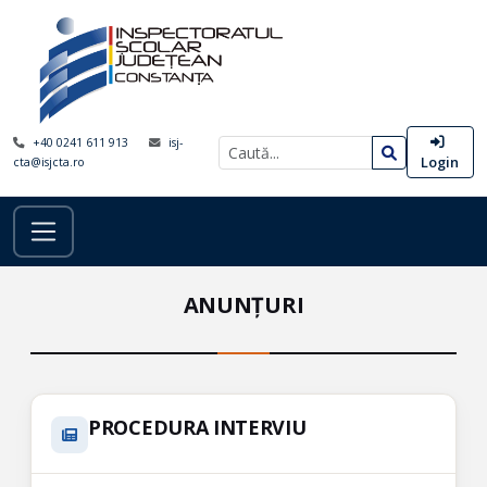
+40 0241 611 913
isj-
Login
cta@isjcta.ro
ANUNȚURI
PROCEDURA INTERVIU