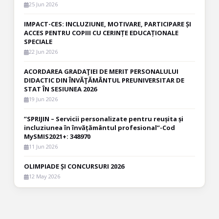
25 Jun 2026
IMPACT-CES: INCLUZIUNE, MOTIVARE, PARTICIPARE ȘI
ACCES PENTRU COPIII CU CERINȚE EDUCAȚIONALE
SPECIALE
22 Jun 2026
ACORDAREA GRADAŢIEI DE MERIT PERSONALULUI
DIDACTIC DIN ÎNVĂŢĂMÂNTUL PREUNIVERSITAR DE
STAT ÎN SESIUNEA 2026
19 Jun 2026
”SPRIJIN – Servicii personalizate pentru reușita și
incluziunea în învățământul profesional”-Cod
MySMIS2021+: 348970
11 Jun 2026
OLIMPIADE ȘI CONCURSURI 2026
12 May 2026