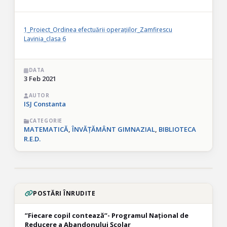
1_Proiect_Ordinea efectuării operațiilor_Zamfirescu
Lavinia_clasa 6
DATA
3 Feb 2021
AUTOR
ISJ Constanta
CATEGORIE
MATEMATICĂ
,
ÎNVĂȚĂMÂNT GIMNAZIAL
,
BIBLIOTECA
R.E.D.
POSTĂRI ÎNRUDITE
”Fiecare copil contează”- Programul Național de
Reducere a Abandonului Școlar