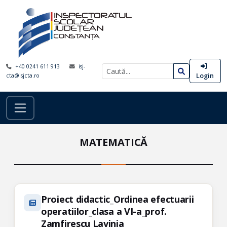
+40 0241 611 913
isj-
Login
cta@isjcta.ro
MATEMATICĂ
Proiect didactic_Ordinea efectuarii
operatiilor_clasa a VI-a_prof.
Zamfirescu Lavinia