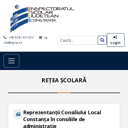
+40 0241 611 913
isj-
Login
cta@isjcta.ro
REȚEA ȘCOLARĂ
Reprezentanții Consiliului Local
Constanța în consiliile de
administrație