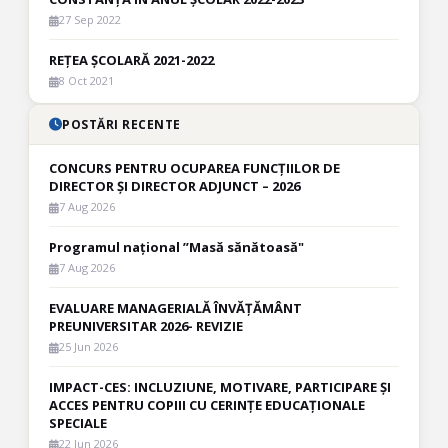
27 Sep 2022
REȚEA ȘCOLARĂ 2021-2022
8 Oct 2021
POSTĂRI RECENTE
CONCURS PENTRU OCUPAREA FUNCȚIILOR DE
DIRECTOR ȘI DIRECTOR ADJUNCT – 2026
7 Aug 2026
Programul național ”Masă sănătoasă"
7 Aug 2026
EVALUARE MANAGERIALĂ ÎNVĂȚĂMÂNT
PREUNIVERSITAR 2026- REVIZIE
25 Jun 2026
IMPACT-CES: INCLUZIUNE, MOTIVARE, PARTICIPARE ȘI
ACCES PENTRU COPIII CU CERINȚE EDUCAȚIONALE
SPECIALE
22 Jun 2026