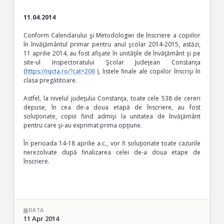
11.04.2014
Conform Calendarului şi Metodologiei de înscriere a copiilor
în învăţământul primar pentru anul şcolar 2014-2015, astăzi,
11 aprilie 2014, au fost afişate în unităţile de învăţământ şi pe
site-ul Inspectoratului Şcolar Judeţean Constanţa
(
https://isjcta.ro/?cat=206
), listele finale ale copiilor înscrişi în
clasa pregătitoare.
Astfel, la nivelul judeţului Constanţa, toate cele 538 de cereri
depuse, în cea de-a doua etapă de înscriere, au fost
soluţionate, copiii fiind admişi la unitatea de învăţământ
pentru care şi-au exprimat prima opţiune.
În perioada 14-18 aprilie a.c., vor fi soluţionate toate cazurile
nerezolvate după finalizarea celei de-a doua etape de
înscriere.
DATA
11 Apr 2014