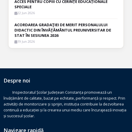
ACCES PENTRU COPIII CU CERINȚE EDUCAȚIONALE
SPECIALE
22 Jun 2026
ACORDAREA GRADAŢIEI DE MERIT PERSONALULUI
DIDACTIC DIN ÎNVĂŢĂMÂNTUL PREUNIVERSITAR DE
STAT ÎN SESIUNEA 2026
19 Jun 2026
Despre noi
Inspectoratul Școlar Județean Constanța promovează un
învățământ de calitate, bazat pe echitate, performanță și respect. Prin
activități de monitorizare și sprijin, instituția contribuie la dezvoltarea
continuă a educației și la crearea unui mediu care încurajează inovația
și succesul școlar.
Navigare rapidă