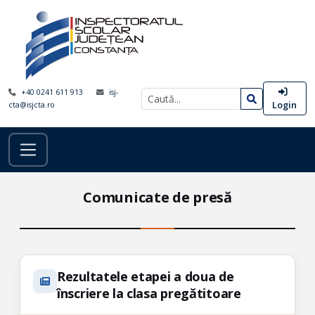
+40 0241 611 913
isj-
Login
cta@isjcta.ro
Comunicate de presă
Rezultatele etapei a doua de
înscriere la clasa pregătitoare