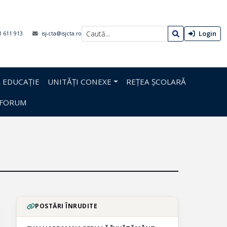
Login
1 611 913
isj-cta@isjcta.ro
 EDUCAȚIE
UNITĂȚI CONEXE
REȚEA ȘCOLARĂ
FORUM
POSTĂRI ÎNRUDITE