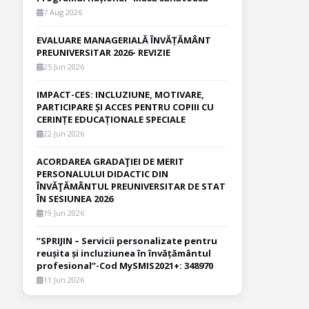
7 Aug 2026
EVALUARE MANAGERIALĂ ÎNVĂȚĂMÂNT
PREUNIVERSITAR 2026- REVIZIE
25 Jun 2026
IMPACT-CES: INCLUZIUNE, MOTIVARE,
PARTICIPARE ȘI ACCES PENTRU COPIII CU
CERINȚE EDUCAȚIONALE SPECIALE
22 Jun 2026
ACORDAREA GRADAŢIEI DE MERIT
PERSONALULUI DIDACTIC DIN
ÎNVĂŢĂMÂNTUL PREUNIVERSITAR DE STAT
ÎN SESIUNEA 2026
19 Jun 2026
”SPRIJIN – Servicii personalizate pentru
reușita și incluziunea în învățământul
profesional”-Cod MySMIS2021+: 348970
11 Jun 2026