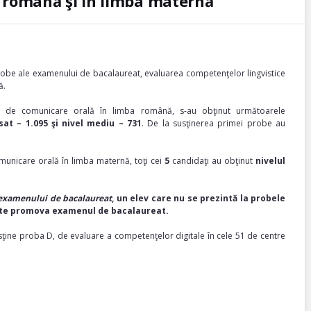
 română şi în limba maternă
robe ale examenului de bacalaureat, evaluarea competenţelor lingvistice
ă.
ce de comunicare orală în limba română, s-au obţinut următoarele
sat – 1.095 şi nivel mediu – 731
. De la susţinerea primei probe au
municare orală în limba maternă, toţi cei
5
candidaţi au obţinut
nivelul
 examenului de bacalaureat
, un elev care nu se prezintă la probele
oate promova examenul de bacalaureat.
usţine proba D, de evaluare a competenţelor digitale în cele 51 de centre