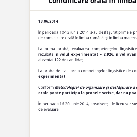
comunicare orală în limba
13.06.2014
În perioada 10-13 iunie 2014, s-au desfăşurat primele p
de comunicare orală în limba română şi în limba matern
La prima probă, evaluarea competenţelor lingvisti
rezultate:
nivelul experimentat – 2.926, nivel avan
absentat 122 de candidaţi.
La proba de evaluare a competenţelor lingvistice de co
experimentat.
Conform
Metodologiei de organizare și desfășurare a
orale poate participa la probele scrise, dar nu p
În perioada 16-20 iunie 2014, absolvenţii de liceu vor s
de evaluare.