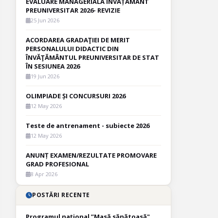
EVALUARE MANAGERIALĂ ÎNVĂȚĂMÂNT
PREUNIVERSITAR 2026- REVIZIE
25 Jun 2026
ACORDAREA GRADAŢIEI DE MERIT
PERSONALULUI DIDACTIC DIN
ÎNVĂŢĂMÂNTUL PREUNIVERSITAR DE STAT
ÎN SESIUNEA 2026
19 Jun 2026
OLIMPIADE ȘI CONCURSURI 2026
12 May 2026
Teste de antrenament - subiecte 2026
12 May 2026
ANUNȚ EXAMEN/REZULTATE PROMOVARE
GRAD PROFESIONAL
8 Apr 2026
POSTĂRI RECENTE
Programul național ”Masă sănătoasă"