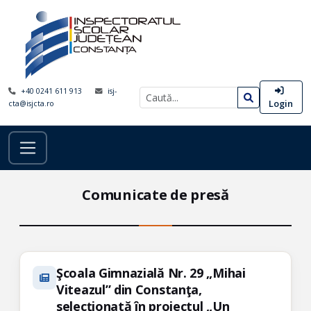
+40 0241 611 913
isj-
Login
cta@isjcta.ro
Comunicate de presă
Şcoala Gimnazială Nr. 29 „Mihai
Viteazul” din Constanţa,
selecţionată în proiectul „Un