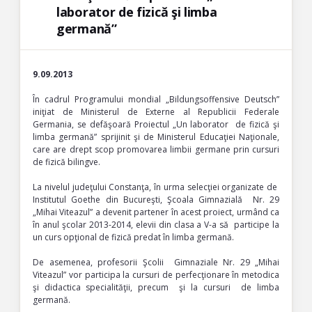
laborator de fizică şi limba
germană”
9.09.2013
În cadrul Programului mondial „Bildungsoffensive Deutsch”
iniţiat de Ministerul de Externe al Republicii Federale
Germania, se defăşoară Proiectul „Un laborator de fizică şi
limba germană” sprijinit şi de Ministerul Educaţiei Naţionale,
care are drept scop promovarea limbii germane prin cursuri
de fizică bilingve.
La nivelul judeţului Constanţa, în urma selecţiei organizate de
Institutul Goethe din Bucureşti, Şcoala Gimnazială Nr. 29
„Mihai Viteazul” a devenit partener în acest proiect, urmând ca
în anul şcolar 2013-2014, elevii din clasa a V-a să participe la
un curs opţional de fizică predat în limba germană.
De asemenea, profesorii Şcolii Gimnaziale Nr. 29 „Mihai
Viteazul” vor participa la cursuri de perfecţionare în metodica
şi didactica specialităţii, precum şi la cursuri de limba
germană.