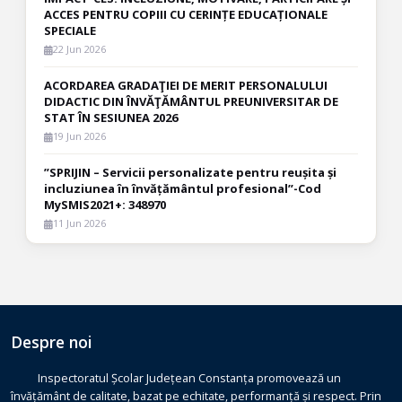
ACCES PENTRU COPIII CU CERINȚE EDUCAȚIONALE
SPECIALE
22 Jun 2026
ACORDAREA GRADAŢIEI DE MERIT PERSONALULUI
DIDACTIC DIN ÎNVĂŢĂMÂNTUL PREUNIVERSITAR DE
STAT ÎN SESIUNEA 2026
19 Jun 2026
”SPRIJIN – Servicii personalizate pentru reușita și
incluziunea în învățământul profesional”-Cod
MySMIS2021+: 348970
11 Jun 2026
Despre noi
Inspectoratul Școlar Județean Constanța promovează un
învățământ de calitate, bazat pe echitate, performanță și respect. Prin