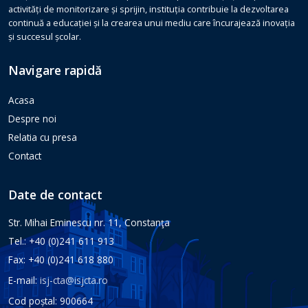
activități de monitorizare și sprijin, instituția contribuie la dezvoltarea
continuă a educației și la crearea unui mediu care încurajează inovația
și succesul școlar.
Navigare rapidă
Acasa
Despre noi
Relatia cu presa
Contact
Date de contact
Str. Mihai Eminescu nr. 11, Constanţa
Tel.: +40 (0)241 611 913
Fax: +40 (0)241 618 880
E-mail:
isj-cta@isjcta.ro
Cod poștal: 900664