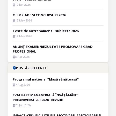
19 Jun 2026
OLIMPIADE ȘI CONCURSURI 2026
12 May 2026
Teste de antrenament - subiecte 2026
12 May 2026
ANUNȚ EXAMEN/REZULTATE PROMOVARE GRAD
PROFESIONAL
8 Apr 2026
POSTĂRI RECENTE
Programul național ”Masă sănătoasă"
7 Aug 2026
EVALUARE MANAGERIALĂ ÎNVĂȚĂMÂNT
PREUNIVERSITAR 2026- REVIZIE
25 Jun 2026
IMPACT-CES: INCLUZIUNE, MOTIVARE, PARTICIPARE ȘI