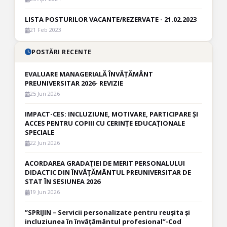
LISTA POSTURILOR VACANTE/REZERVATE - 21.02.2023
21 Feb 2023
POSTĂRI RECENTE
EVALUARE MANAGERIALĂ ÎNVĂȚĂMÂNT
PREUNIVERSITAR 2026- REVIZIE
25 Jun 2026
IMPACT-CES: INCLUZIUNE, MOTIVARE, PARTICIPARE ȘI
ACCES PENTRU COPIII CU CERINȚE EDUCAȚIONALE
SPECIALE
22 Jun 2026
ACORDAREA GRADAŢIEI DE MERIT PERSONALULUI
DIDACTIC DIN ÎNVĂŢĂMÂNTUL PREUNIVERSITAR DE
STAT ÎN SESIUNEA 2026
19 Jun 2026
”SPRIJIN – Servicii personalizate pentru reușita și
incluziunea în învățământul profesional”-Cod