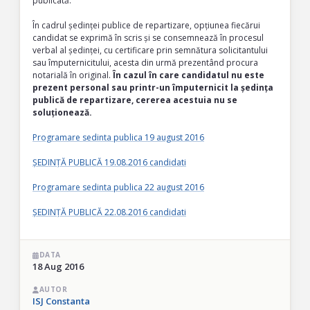
publicată.
În cadrul ședinței publice de repartizare, opțiunea fiecărui
candidat se exprimă în scris și se consemnează în procesul
verbal al ședinței, cu certificare prin semnătura solicitantului
sau împuternicitului, acesta din urmă prezentând procura
notarială în original.
În cazul în care candidatul nu este
prezent personal sau printr-un împuternicit la ședința
publică de repartizare, cererea acestuia nu se
soluționează.
Programare sedinta publica 19 august 2016
ȘEDINȚĂ PUBLICĂ 19.08.2016 candidati
Programare sedinta publica 22 august 2016
ȘEDINȚĂ PUBLICĂ 22.08.2016 candidati
DATA
18 Aug 2016
AUTOR
ISJ Constanta