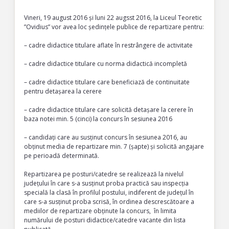
Vineri, 19 august 2016 și luni 22 augsst 2016, la Liceul Teoretic
”Ovidius” vor avea loc ședințele publice de repartizare pentru:
– cadre didactice titulare aflate în restrângere de activitate
– cadre didactice titulare cu norma didactică incompletă
– cadre didactice titulare care beneficiază de continuitate
pentru detașarea la cerere
– cadre didactice titulare care solicită detașare la cerere în
baza notei min. 5 (cinci) la concurs în sesiunea 2016
– candidați care au susținut concurs în sesiunea 2016, au
obținut media de repartizare min. 7 (șapte) și solicită angajare
pe perioadă determinată.
Repartizarea pe posturi/catedre se realizează la nivelul
județului în care s-a susținut proba practică sau inspecția
specială la clasă în profilul postului, indiferent de județul în
care s-a susținut proba scrisă, în ordinea descrescătoare a
mediilor de repartizare obținute la concurs, în limita
numărului de posturi didactice/catedre vacante din lista