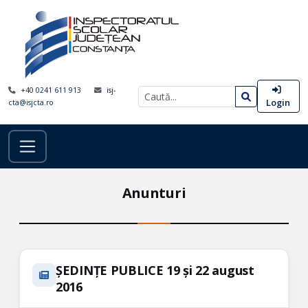
+40 0241 611 913
isj-
Login
cta@isjcta.ro
Anunturi
ȘEDINȚE PUBLICE 19 și 22 august
2016