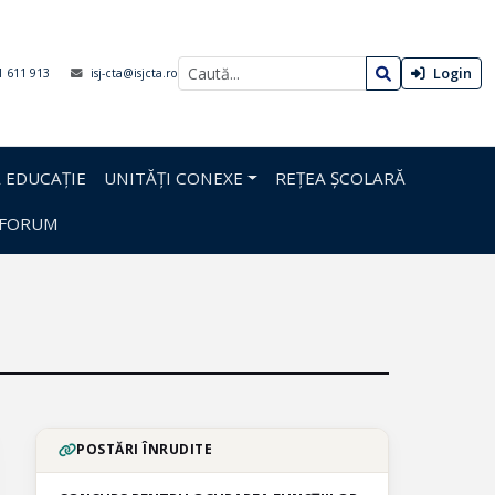
Login
1 611 913
isj-cta@isjcta.ro
 EDUCAȚIE
UNITĂȚI CONEXE
REȚEA ȘCOLARĂ
FORUM
POSTĂRI ÎNRUDITE