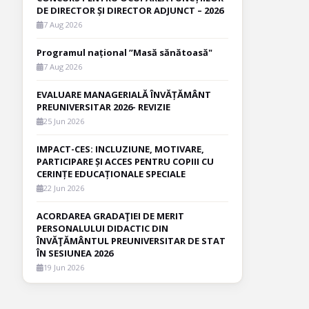
DE DIRECTOR ȘI DIRECTOR ADJUNCT – 2026
7 Aug 2026
Programul național ”Masă sănătoasă"
7 Aug 2026
EVALUARE MANAGERIALĂ ÎNVĂȚĂMÂNT
PREUNIVERSITAR 2026- REVIZIE
25 Jun 2026
IMPACT-CES: INCLUZIUNE, MOTIVARE,
PARTICIPARE ȘI ACCES PENTRU COPIII CU
CERINȚE EDUCAȚIONALE SPECIALE
22 Jun 2026
ACORDAREA GRADAŢIEI DE MERIT
PERSONALULUI DIDACTIC DIN
ÎNVĂŢĂMÂNTUL PREUNIVERSITAR DE STAT
ÎN SESIUNEA 2026
19 Jun 2026