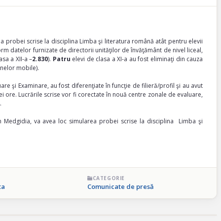
rea probei scrise la disciplina Limba şi literatura română atât pentru elevii
form datelor furnizate de directorii unităţilor de învăţământ de nivel liceal,
asa a XII-a –
2.830
).
Patru
elevi de clasa a XI-a au fost eliminaţi din cauza
anelor mobile).
e şi Examinare, au fost diferenţiate în funcţie de filieră/profil şi au avut
ei ore. Lucrările scrise vor fi corectate în nouă centre zonale de evaluare,
.
in Medgidia, va avea loc simularea probei scrise la disciplina Limba şi
CATEGORIE
ta
Comunicate de presă