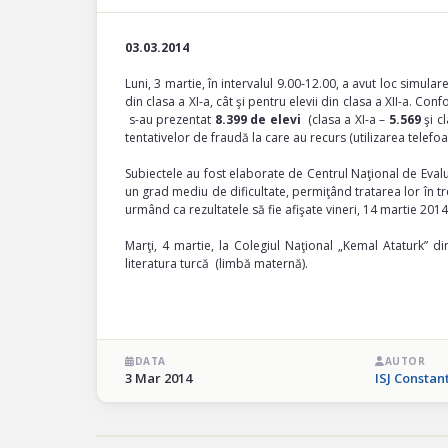
03.03.2014
Luni, 3 martie, în intervalul 9.00-12.00, a avut loc simula
din clasa a XI-a, cât şi pentru elevii din clasa a XII-a. Con
s-au prezentat
8.399 de elevi
(clasa a XI-a –
5.569
şi cl
tentativelor de fraudă la care au recurs (utilizarea telefo
Subiectele au fost elaborate de Centrul Naţional de Evaluar
un grad mediu de dificultate, permiţând tratarea lor în tr
urmând ca rezultatele să fie afişate vineri, 14 martie 2014
Marţi, 4 martie, la Colegiul Naţional „Kemal Ataturk” d
literatura turcă (limbă maternă).
DATA
AUTOR
3 Mar 2014
ISJ Constan